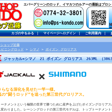
エバーグリーンのロッド、イマカツのルアーの通販はプロシ
カゴの中をみる
｜
マイページへログイン
｜
ご利用案内
｜
ロショップ近藤
スピニングロッド
>
シマノ
>
ポイズン グロリアス
ジャッカル×シマノ 21 ポイズン グロリアス 263ML （30
×
さらなる深化を見せた一竿一様。
真の“闘うロッド”を追った第三世代グロリアス。
トーナメントという極限の世界で勝つために産声を上げたポイズングロリアス
れ変わりました。レーシングロッドの第三世代モデルは、トップトーナメント