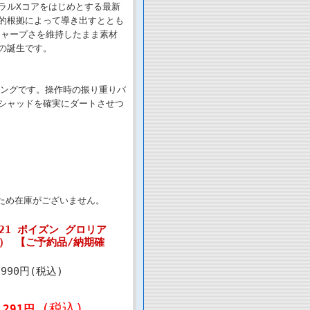
ラルXコアをはじめとする最新
的根拠によって導き出すととも
シャープさを維持したまま素材
の誕生です。
ニングです。操作時の振り重りバ
シャッドを確実にダートさせつ
ため在庫がございません。
21 ポイズン グロリア
37） 【ご予約品/納期確
,990円(税込)
(税込)
,291円