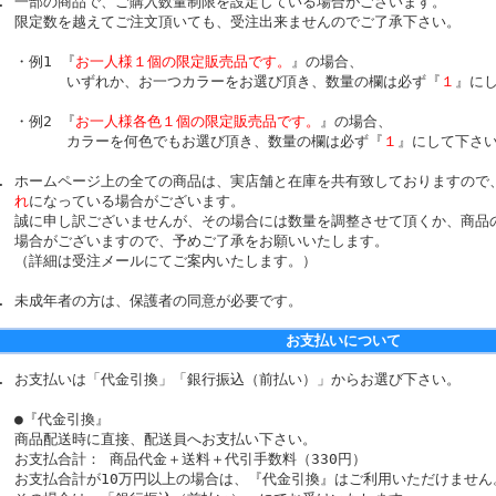
一部の商品で、ご購入数量制限を設定している場合がございます。
限定数を越えてご注文頂いても、受注出来ませんのでご了承下さい。
・例1 『
お一人様１個の限定販売品です。
』の場合、
いずれか、お一つカラーをお選び頂き、数量の欄は必ず『
１
』に
・例2 『
お一人様各色１個の限定販売品です。
』の場合、
カラーを何色でもお選び頂き、数量の欄は必ず『
１
』にして下さ
ホームページ上の全ての商品は、実店舗と在庫を共有致しておりますので
れ
になっている場合がございます。
誠に申し訳ございませんが、その場合には数量を調整させて頂くか、商品
場合がございますので、予めご了承をお願いいたします。
（詳細は受注メールにてご案内いたします。）
未成年者の方は、保護者の同意が必要です。
お支払いについて
お支払いは「代金引換」「銀行振込（前払い）」からお選び下さい。
●『代金引換』
商品配送時に直接、配送員へお支払い下さい。
お支払合計： 商品代金＋送料＋代引手数料（330円）
お支払合計が10万円以上の場合は、『代金引換』はご利用いただけません