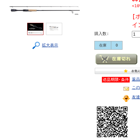
<10
[
イ
購入数:
拡大表示
在庫
0
返品
この
友達