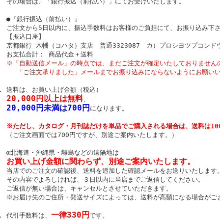
その場合は、「銀行振込（前払い）」にてお受けいたします。
●『銀行振込（前払い）』
ご注文から5日以内に、振込手数料はお客様のご負担にて、お振り込み下
【振込口座】
京都銀行 木幡（コハタ）支店 普通3323087 カ）プロシヨツプコンド
お支払合計： 商品代金＋送料
※「自動送信メール」の時点では、まだご注文が確定いたしておりません
「ご注文承りました」メールまでお振り込みにならないようにお願いい
送料は、お買い上げ金額（税込）
20,000円以上は無料
、
20,000円未満は700円
になります。
※ただし、カタログ・月刊誌だけを単品でご購入される場合は、送料は10
（ご注文画面では700円ですが、別途ご案内いたします。）
◎北海道・沖縄県・離島などの遠隔地は
お買い上げ金額に関わらず、別途ご案内いたします。
当店でのご注文の確認後、送料を追加した確認メールをお送りいたします
その内容でよろしければ、３日以内に当店までご返信してください。
ご返信が無い場合は、キャンセルとさせていただきます。
※お届け先のご住所・発送サイズによっては、送料が高額になる場合がご
一律330円
代引手数料は、
です。