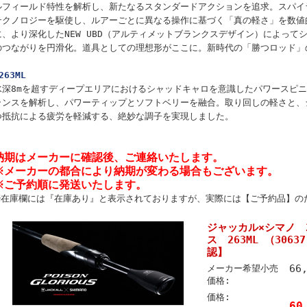
ルフィールド特性を解析し、新たなるスタンダードアクションを追求。スパイ
テクノロジーを駆使し、ルアーごとに異なる操作に基づく「真の軽さ」を数値
に、より深化したNEW UBD（アルティメットブランクスデザイン）によって
のつながりを円滑化。道具としての理想形がここに。新時代の「勝つロッド」
263ML
水深8mを超すディープエリアにおけるシャッドキャロを意識したパワースピ
ランスを解析し、パワーティップとソフトベリーを融合。取り回しの軽さと、
つ抵抗による疲労を軽減する、絶妙な調子を実現しました。
納期はメーカーに確認後、ご連絡いたします。
※メーカーの都合により納期が変わる場合もございます。
※ご予約順に発送いたします。
※在庫欄には『在庫あり』と表示されておりますが、実際には【ご予約品】の
ジャッカル×シマノ 
ス 263ML （306
認】
66
メーカー希望小売
価格:
価格:
60