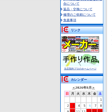
合について
返品・交換について
修理のご依頼について
免責事項
リンク
当店契約プロのホームページ
カレンダー
＜
2026年8月
＞
日
月
火
水
木
金
土
1
2
3
4
5
6
7
8
9
10
11
12
13
14
15