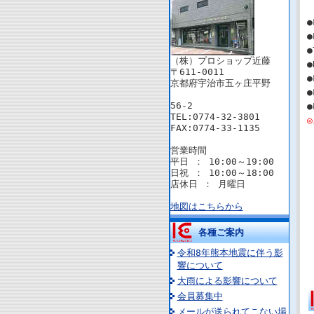
●
●
●
（株）プロショップ近藤
●
〒611-0011
●
京都府宇治市五ヶ庄平野
●
56-2
●
TEL:0774-32-3801
FAX:0774-33-1135
営業時間
平日 ： 10:00～19:00
日祝 ： 10:00～18:00
店休日 ： 月曜日
地図はこちらから
各種ご案内
令和8年熊本地震に伴う影
響について
大雨による影響について
会員募集中
メールが送られてこない場