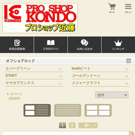
オフショアロッド
エバーグリーン
beat/ビート
START
ゴールデンミーン
ヤマガブランクス
メジャークラフト
1 / 2ページ
（全32件）
1
2
次へ