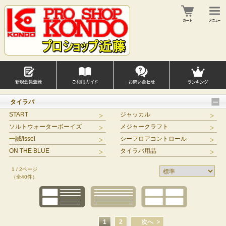
タイラバ
START
ジャッカル
ソルトウォーターボーイズ
メジャークラフト
一誠/issei
シーフロアコントロール
ON THE BLUE
タイラバ用品
1 / 2ページ
（全40件）
1
2
次へ