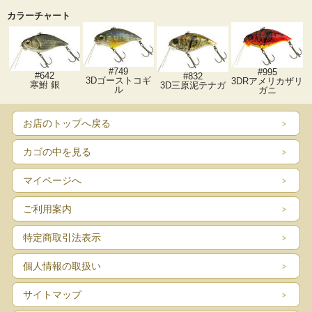
カラーチャート
#749
#995
#642
#832
3Dゴーストコギ
3DRアメリカザリ
寒鮒 銀
3D三原泥テナガ
ル
ガニ
お店のトップへ戻る
カゴの中を見る
マイページへ
ご利用案内
特定商取引法表示
個人情報の取扱い
サイトマップ