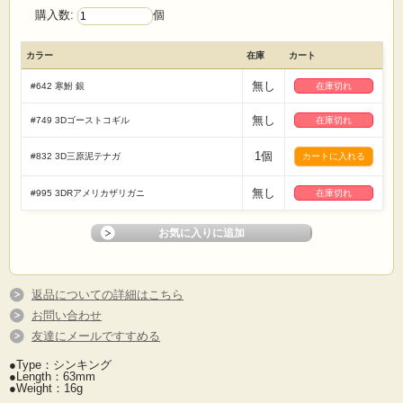
購入数:
個
カラー
在庫
カート
無し
#642 寒鮒 銀
在庫切れ
無し
#749 3Dゴーストコギル
在庫切れ
1個
#832 3D三原泥テナガ
無し
#995 3DRアメリカザリガニ
在庫切れ
返品についての詳細はこちら
お問い合わせ
友達にメールですすめる
●Type：シンキング
●Length：63mm
●Weight：16g