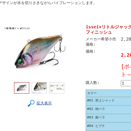
デザインが水を切りさきながらバイブレーションします。
issei×リトルジャッ
フィニッシュ
2,2
メーカー希望小売
価格:
価格:
2,2
[ポ
ト～
購入数:
カラー
#01 村上シャッド
拡大表示
#02 純ベラ
#03 銀ベラ
#04 ヒブナ