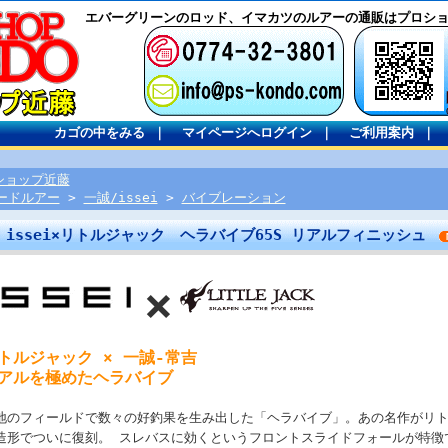
エバーグリーンのロッド、イマカツのルアーの通販はプロシ
カゴの中をみる
｜
マイページへログイン
｜
ご利用案内
｜
ショップ近藤
ードルアー
>
一誠/issei
>
バイブレーション
issei×リトルジャック ヘラバイブ65S リアルフィニッシュ
×
トルジャック × 一誠‐常吉
アルを極めたヘラバイブ
地のフィールドで数々の好釣果を生み出した「ヘラバイブ」。あの名作がリ
造形でついに復刻。 スレバスに効くというフロントスライドフォールが特徴