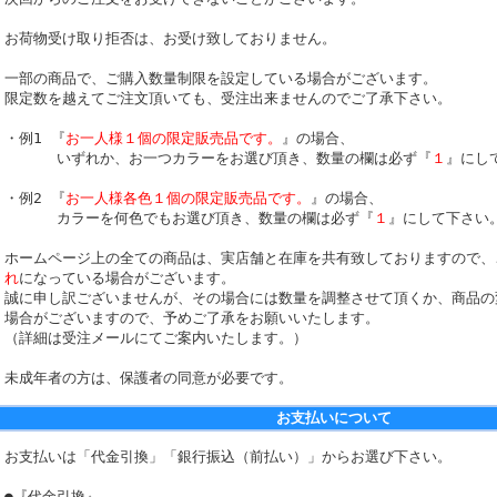
お荷物受け取り拒否は、お受け致しておりません。
一部の商品で、ご購入数量制限を設定している場合がございます。
限定数を越えてご注文頂いても、受注出来ませんのでご了承下さい。
・例1 『
お一人様１個の限定販売品です。
』の場合、
いずれか、お一つカラーをお選び頂き、数量の欄は必ず『
１
』にし
・例2 『
お一人様各色１個の限定販売品です。
』の場合、
カラーを何色でもお選び頂き、数量の欄は必ず『
１
』にして下さい
ホームページ上の全ての商品は、実店舗と在庫を共有致しておりますので、
れ
になっている場合がございます。
誠に申し訳ございませんが、その場合には数量を調整させて頂くか、商品の
場合がございますので、予めご了承をお願いいたします。
（詳細は受注メールにてご案内いたします。）
未成年者の方は、保護者の同意が必要です。
お支払いについて
お支払いは「代金引換」「銀行振込（前払い）」からお選び下さい。
●『代金引換』