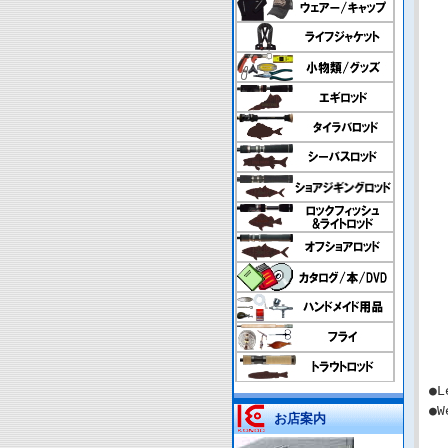
●L
●W
お店案内