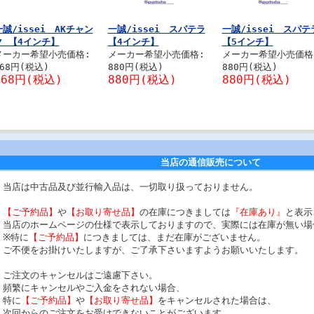
一誠/issei AKチャン
一誠/issei スパテラ
一誠/issei スパテ
ク 【4インチ】
【4インチ】
【5インチ】
メーカー希望小売価格:
メーカー希望小売価格:
メーカー希望小売価格
968円(税込)
880円(税込)
880円(税込)
968円(税込)
880円(税込)
880円(税込)
当店の通信販売について
当店は中古品及び並行輸入品は、一切取り扱っておりません。
【ご予約品】
や
【お取り寄せ品】
の在庫につきましては
『在庫あり』
と表示
当店のホームページの仕様で表示しておりますので、実際には在庫が無い場
※特に
【ご予約品】
につきましては、まだ在庫がございません。
ご不便をお掛けいたしますが、ご了承下さいますようお願いいたします。
ご注文のキャンセルはご遠慮下さい。
頻繁にキャンセルやご入金をされない場合、
特に
【ご予約品】
や
【お取り寄せ品】
をキャンセルされた場合は、
次回からのご注文をお受けできないことがございます。