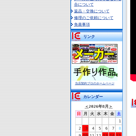
合について
返品・交換について
修理のご依頼について
免責事項
リンク
当店契約プロのホームページ
カレンダー
＜
2026年8月
＞
日
月
火
水
木
金
土
1
2
3
4
5
6
7
8
9
10
11
12
13
14
15