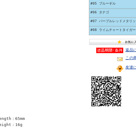
#05 ブルーギル
#06 タナゴ
#07 パープルレッドメタリッ
#08 ライムチャートタイガー
返品
この
友達
ength：65mm
eight：16g