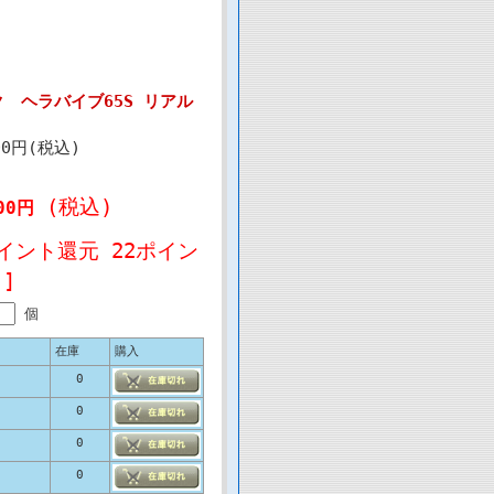
ク ヘラバイブ65S リアル
00円(税込)
(税込)
00円
イント還元 22ポイン
]
個
在庫
購入
0
0
0
0