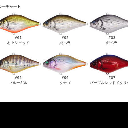
ラーチャート
#01
#02
#03
村上シャッド
純ベラ
銀ベラ
#05
#06
#07
ブルーギル
タナゴ
パープルレッドメタリ