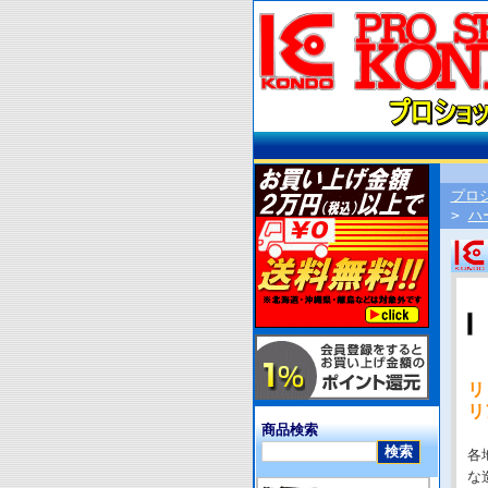
プロ
>
ハ
リ
リ
商品検索
各
な