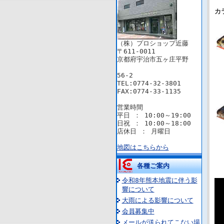
カ
（株）プロショップ近藤
〒611-0011
京都府宇治市五ヶ庄平野
56-2
TEL:0774-32-3801
FAX:0774-33-1135
営業時間
平日 ： 10:00～19:00
日祝 ： 10:00～18:00
店休日 ： 月曜日
地図はこちらから
各種ご案内
令和8年熊本地震に伴う影
響について
大雨による影響について
会員募集中
メールが送られてこない場