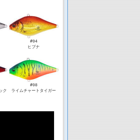
#04
ヒブナ
#08
ック
ライムチャートタイガー