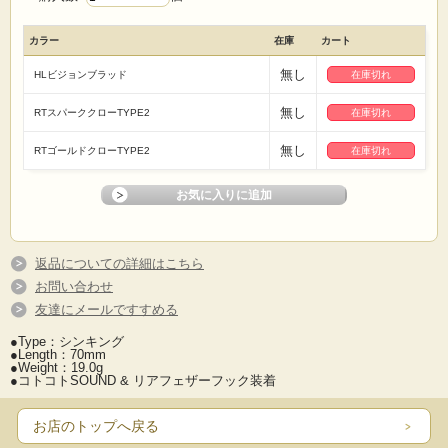
カラー
在庫
カート
無し
HLビジョンブラッド
在庫切れ
無し
RTスパーククローTYPE2
在庫切れ
無し
RTゴールドクローTYPE2
在庫切れ
返品についての詳細はこちら
お問い合わせ
友達にメールですすめる
●Type：シンキング
●Length：70mm
●Weight：19.0g
●コトコトSOUND & リアフェザーフック装着
お店のトップへ戻る