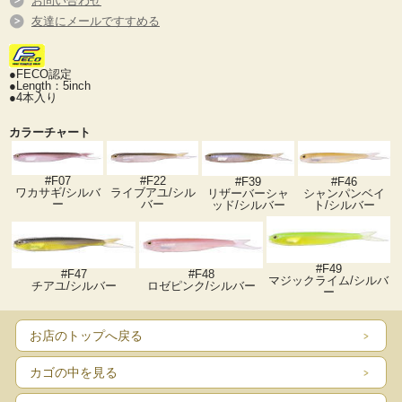
お問い合わせ
友達にメールですすめる
●FECO認定
●Length：5inch
●4本入り
カラーチャート
#F07
#F22
#F39
#F46
ワカサギ/シルバ
ライブアユ/シル
リザーバーシャ
シャンパンベイ
ー
バー
ッド/シルバー
ト/シルバー
#F49
#F47
#F48
マジックライム/シルバ
チアユ/シルバー
ロゼピンク/シルバー
ー
お店のトップへ戻る
カゴの中を見る