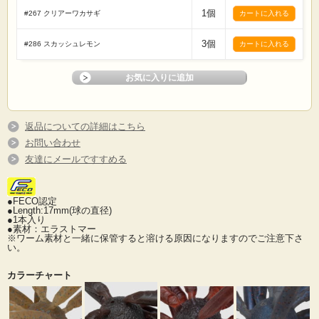
1個
#267 クリアーワカサギ
3個
#286 スカッシュレモン
返品についての詳細はこちら
お問い合わせ
友達にメールですすめる
●FECO認定
●Length:17mm(球の直径)
●1本入り
●素材：エラストマー
※ワーム素材と一緒に保管すると溶ける原因になりますのでご注意下さ
い。
カラーチャート