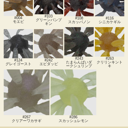
#103
#004
#108
#116
グリーンパンプ
モエビ
スカッパノン
シニカケギル
キン
#243
#263
#124
#242
たまらんばいダ
クリリンキント
グレイゴースト
エビダッピ
ークシュリンプ
キ
#267
#286
クリアーワカサギ
スカッシュレモン