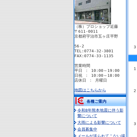
（株）プロショップ近藤
〒611-0011
京都府宇治市五ヶ庄平野
56-2
TEL:0774-32-3801
FAX:0774-33-1135
営業時間
平日 ： 10:00～19:00
日祝 ： 10:00～18:00
店休日 ： 月曜日
地図はこちらから
各種ご案内
令和8年熊本地震に伴う影
響について
大雨による影響について
会員募集中
メールが送られてこない場