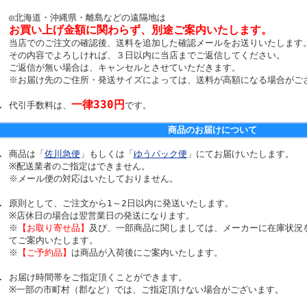
◎北海道・沖縄県・離島などの遠隔地は
お買い上げ金額に関わらず、別途ご案内いたします。
当店でのご注文の確認後、送料を追加した確認メールをお送りいたします
その内容でよろしければ、３日以内に当店までご返信してください。
ご返信が無い場合は、キャンセルとさせていただきます。
※お届け先のご住所・発送サイズによっては、送料が高額になる場合がご
一律330円
代引手数料は、
です。
商品のお届けについて
商品は「
佐川急便
」もしくは「
ゆうパック便
」にてお届けいたします。
※配送業者のご指定はできません。
※メール便の対応はいたしておりません。
原則として、ご注文から1～2日以内に発送いたします。
※店休日の場合は翌営業日の発送になります。
※
【お取り寄せ品】
及び、一部商品に関しましては、メーカーに在庫状況
てご案内いたします。
※
【ご予約品】
は商品が入荷後にご案内いたします。
お届け時間帯をご指定頂くことができます。
※一部の市町村（郡など）では、ご指定頂けない場合がございます。