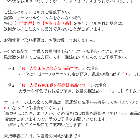
ご不便をお掛けいたしますが、ご了承下さいますようお願いいたします。
ご注文のキャンセルはご遠慮下さい。
頻繁にキャンセルやご入金をされない場合、
特に
【ご予約品】
や
【お取り寄せ品】
をキャンセルされた場合は、
次回からのご注文をお受けできないことがございます。
お荷物受け取り拒否は、お受け致しておりません。
一部の商品で、ご購入数量制限を設定している場合がございます。
限定数を越えてご注文頂いても、受注出来ませんのでご了承下さい。
・例1 『
お一人様１個の限定販売品です。
』の場合、
いずれか、お一つカラーをお選び頂き、数量の欄は必ず『
１
』に
・例2 『
お一人様各色１個の限定販売品です。
』の場合、
カラーを何色でもお選び頂き、数量の欄は必ず『
１
』にして下さ
ホームページ上の全ての商品は、実店舗と在庫を共有致しておりますので
れ
になっている場合がございます。
誠に申し訳ございませんが、その場合には数量を調整させて頂くか、商品
場合がございますので、予めご了承をお願いいたします。
（詳細は受注メールにてご案内いたします。）
未成年者の方は、保護者の同意が必要です。