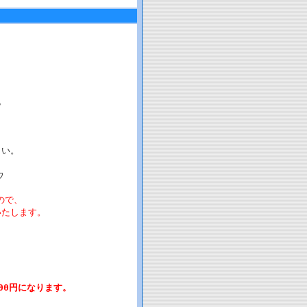
。
さい。
ウ
ので、
たします。
00円になります。