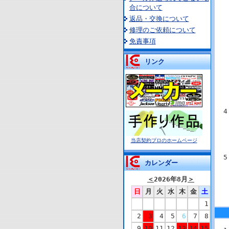
合について
返品・交換について
修理のご依頼について
免責事項
リンク
当店契約プロのホームページ
カレンダー
＜
2026年8月
＞
日
月
火
水
木
金
土
1
2
3
4
5
6
7
8
9
10
11
12
13
14
15