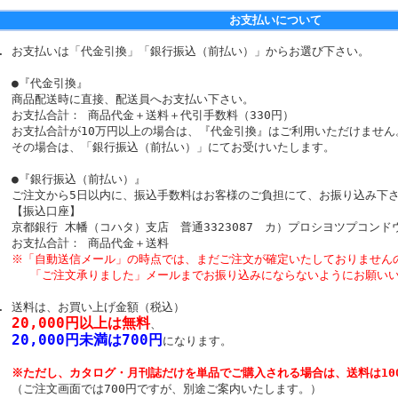
お支払いについて
お支払いは「代金引換」「銀行振込（前払い）」からお選び下さい。
●『代金引換』
商品配送時に直接、配送員へお支払い下さい。
お支払合計： 商品代金＋送料＋代引手数料（330円）
お支払合計が10万円以上の場合は、『代金引換』はご利用いただけません
その場合は、「銀行振込（前払い）」にてお受けいたします。
●『銀行振込（前払い）』
ご注文から5日以内に、振込手数料はお客様のご負担にて、お振り込み下
【振込口座】
京都銀行 木幡（コハタ）支店 普通3323087 カ）プロシヨツプコンド
お支払合計： 商品代金＋送料
※「自動送信メール」の時点では、まだご注文が確定いたしておりません
「ご注文承りました」メールまでお振り込みにならないようにお願いい
送料は、お買い上げ金額（税込）
20,000円以上は無料
、
20,000円未満は700円
になります。
※ただし、カタログ・月刊誌だけを単品でご購入される場合は、送料は10
（ご注文画面では700円ですが、別途ご案内いたします。）