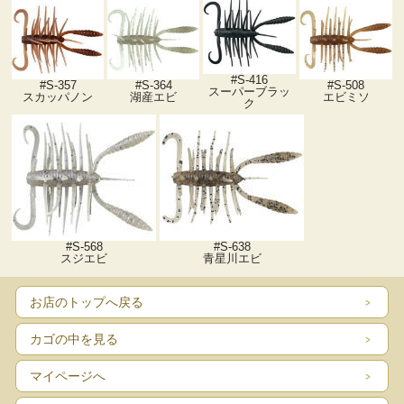
#S-416
#S-508
#S-357
#S-364
スーパーブラッ
エビミソ
スカッパノン
湖産エビ
ク
#S-568
#S-638
スジエビ
青星川エビ
お店のトップへ戻る
カゴの中を見る
マイページへ