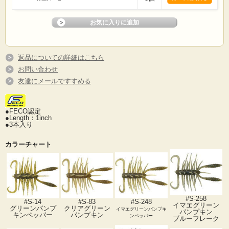
返品についての詳細はこちら
お問い合わせ
友達にメールですすめる
●FECO認定
●Length：1inch
●3本入り
カラーチャート
#S-258
#S-248
#S-14
#S-83
イマエグリーン
グリーンパンプ
クリアグリーン
イマエグリーンパンプキ
パンプキン
キンペッパー
パンプキン
ンペッパー
ブルーフレーク