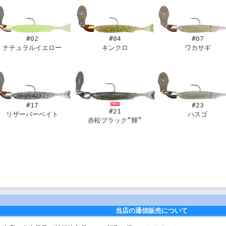
#02
#04
#07
ナチュラルイエロー
キンクロ
ワカサギ
#17
#23
#21
リザーバーベイト
ハスゴ
赤松ブラック“輝”
当店の通信販売について