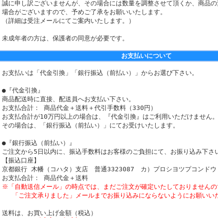
誠に申し訳ございませんが、その場合には数量を調整させて頂くか、商品の
場合がございますので、予めご了承をお願いいたします。
（詳細は受注メールにてご案内いたします。）
未成年者の方は、保護者の同意が必要です。
お支払いについて
お支払いは「代金引換」「銀行振込（前払い）」からお選び下さい。
●『代金引換』
商品配送時に直接、配送員へお支払い下さい。
お支払合計： 商品代金＋送料＋代引手数料（330円）
お支払合計が10万円以上の場合は、『代金引換』はご利用いただけません
その場合は、「銀行振込（前払い）」にてお受けいたします。
●『銀行振込（前払い）』
ご注文から5日以内に、振込手数料はお客様のご負担にて、お振り込み下さ
【振込口座】
京都銀行 木幡（コハタ）支店 普通3323087 カ）プロシヨツプコンドウ
お支払合計： 商品代金＋送料
※「自動送信メール」の時点では、まだご注文が確定いたしておりませんの
「ご注文承りました」メールまでお振り込みにならないようにお願いい
送料は、お買い上げ金額（税込）