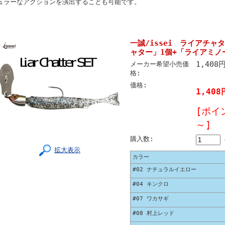
ュラーなアクションを演出することも可能です。
一誠/issei ライアチャ
ャター」1個+「ライアミノー
1,408
メーカー希望小売価
格:
価格:
1,408
[ポイ
～]
購入数:
拡大表示
カラー
#02 ナチュラルイエロー
#04 キンクロ
#07 ワカサギ
#08 村上レッド