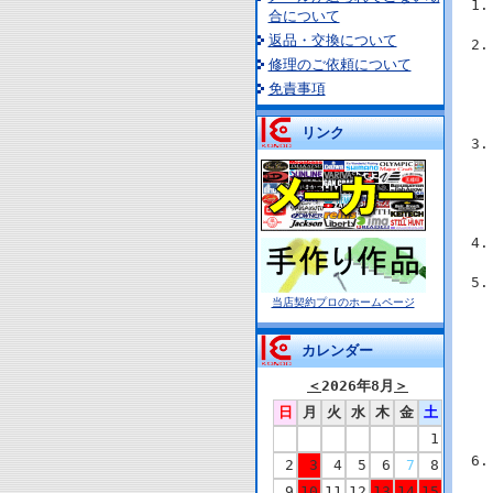
合について
返品・交換について
修理のご依頼について
免責事項
リンク
当店契約プロのホームページ
カレンダー
＜
2026年8月
＞
日
月
火
水
木
金
土
1
2
3
4
5
6
7
8
9
10
11
12
13
14
15