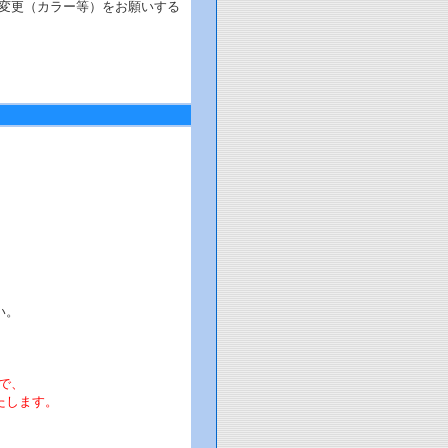
変更（カラー等）をお願いする
。
い。
で、
たします。