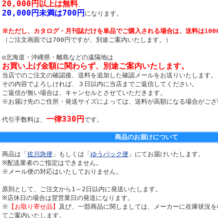
20,000円以上は無料
、
20,000円未満は700円
になります。
※ただし、カタログ・月刊誌だけを単品でご購入される場合は、送料は100
（ご注文画面では700円ですが、別途ご案内いたします。）
◎北海道・沖縄県・離島などの遠隔地は
お買い上げ金額に関わらず、別途ご案内いたします。
当店でのご注文の確認後、送料を追加した確認メールをお送りいたします。
その内容でよろしければ、３日以内に当店までご返信してください。
ご返信が無い場合は、キャンセルとさせていただきます。
※お届け先のご住所・発送サイズによっては、送料が高額になる場合がござ
一律330円
代引手数料は、
です。
商品のお届けについて
商品は「
佐川急便
」もしくは「
ゆうパック便
」にてお届けいたします。
※配送業者のご指定はできません。
※メール便の対応はいたしておりません。
原則として、ご注文から1～2日以内に発送いたします。
※店休日の場合は翌営業日の発送になります。
※
【お取り寄せ品】
及び、一部商品に関しましては、メーカーに在庫状況を
てご案内いたします。