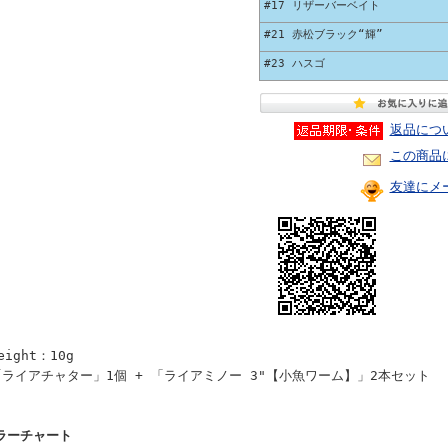
#17 リザーバーベイト
#21 赤松ブラック“輝”
#23 ハスゴ
返品につ
この商品
友達にメ
eight：10g
「ライアチャター」1個 + 「ライアミノー 3"【小魚ワーム】」2本セット
ラーチャート