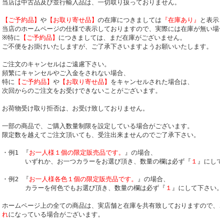
当店は中古品及び並行輸入品は、一切取り扱っておりません。
【ご予約品】
や
【お取り寄せ品】
の在庫につきましては
『在庫あり』
と表示
当店のホームページの仕様で表示しておりますので、実際には在庫が無い場
※特に
【ご予約品】
につきましては、まだ在庫がございません。
ご不便をお掛けいたしますが、ご了承下さいますようお願いいたします。
ご注文のキャンセルはご遠慮下さい。
頻繁にキャンセルやご入金をされない場合、
特に
【ご予約品】
や
【お取り寄せ品】
をキャンセルされた場合は、
次回からのご注文をお受けできないことがございます。
お荷物受け取り拒否は、お受け致しておりません。
一部の商品で、ご購入数量制限を設定している場合がございます。
限定数を越えてご注文頂いても、受注出来ませんのでご了承下さい。
・例1 『
お一人様１個の限定販売品です。
』の場合、
いずれか、お一つカラーをお選び頂き、数量の欄は必ず『
１
』にし
・例2 『
お一人様各色１個の限定販売品です。
』の場合、
カラーを何色でもお選び頂き、数量の欄は必ず『
１
』にして下さい
ホームページ上の全ての商品は、実店舗と在庫を共有致しておりますので、
れ
になっている場合がございます。