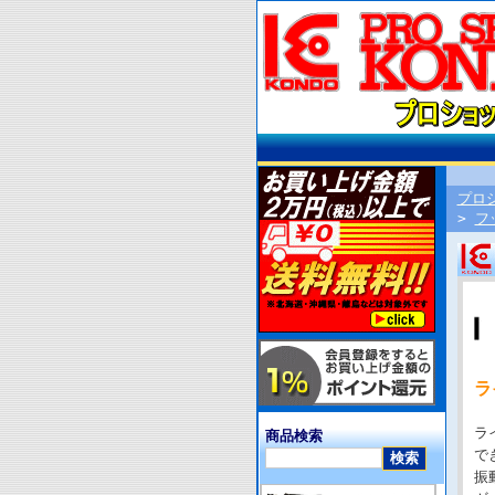
プロ
>
フ
ラ
ラ
商品検索
で
振