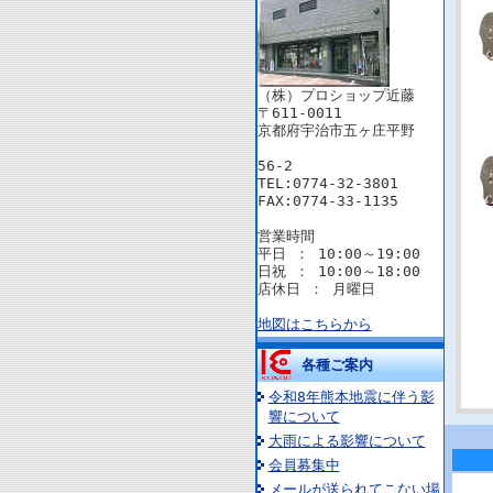
（株）プロショップ近藤
〒611-0011
京都府宇治市五ヶ庄平野
56-2
TEL:0774-32-3801
FAX:0774-33-1135
営業時間
平日 ： 10:00～19:00
日祝 ： 10:00～18:00
店休日 ： 月曜日
地図はこちらから
各種ご案内
令和8年熊本地震に伴う影
響について
大雨による影響について
会員募集中
メールが送られてこない場