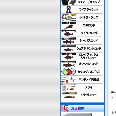
●W
◎
お店案内
カ