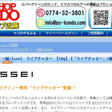
エバーグリーンのロッド、イマカツのルアーの通販はプロシ
カゴの中をみる
｜
マイページへログイン
｜
ご利用案内
｜
ショップ近藤
ック/シンカー/ジグ
>
一誠/issei
一誠/issei ライアチャター 【10g】【「ライアチャター」1
イアミノー専用 "ライアチャター"登場!!
イアミノーのリアルシルエットを活かすスカートレス仕様で、巻物としては
きるブレ―デッドジグです。専用設計のブレードはリトリーブするだけでライ
動させ、バイトを誘います。また、ライアミノーのレジスターシャッドテー