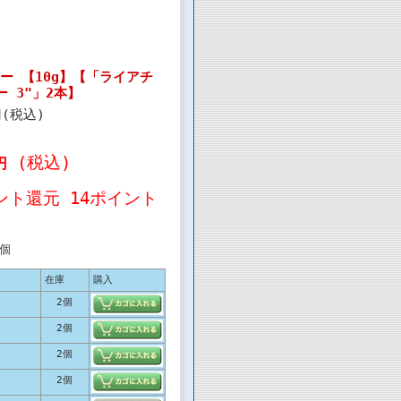
ター 【10g】【「ライアチ
 3"」2本】
円(税込)
(税込)
円
ント還元 14ポイント
個
在庫
購入
2個
2個
2個
2個