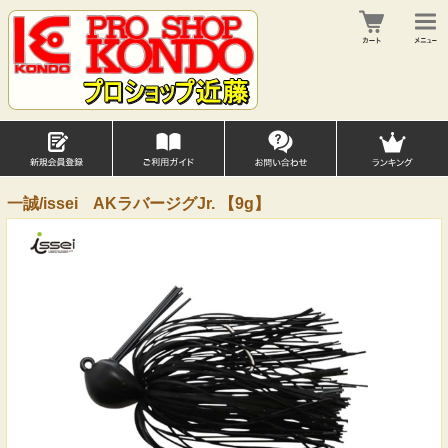
一誠/issei AKラバージグJr. 【9g】