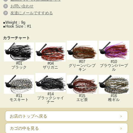
お問い合わせ
友達にメールですすめる
●Weight：9g
●Hook Size：#1
カラーチャート
#07
#10
#01
#04
グリーンパンプ
ブラウン/パープ
ブラック
ザリガニ
キン
ル
#14
#11
#15
#16
ブラックシャイ
モスキート
エビ茶
稚ギル
ナー
お店のトップへ戻る
カゴの中を見る