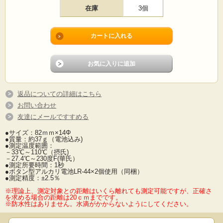
在庫
3個
返品についての詳細はこちら
お問い合わせ
友達にメールですすめる
●サイズ：82ｍｍ×14Φ
●質量：約37ｇ（電池込み)
●測定温度範囲：
－33℃～110℃（摂氏)
－27.4℃～230度F(華氏）
●測定所要時間：1秒
●ボタン型アルカリ電池LR-44×2個使用（同梱）
●測定精度：±2.5％
※理論上、測定対象との距離はいくら離れても測定可能ですが、正確さ
を求める場合の距離は20ｃｍまでです。
※防水性はありません。水滴がかからないようにしてください。