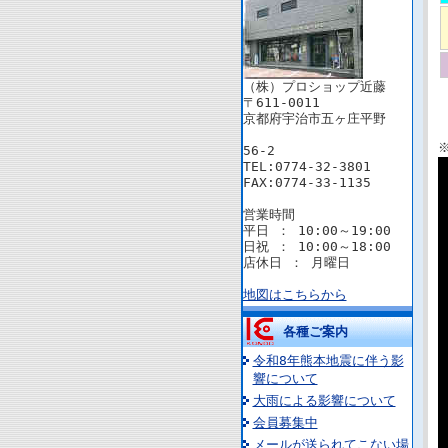
（株）プロショップ近藤
〒611-0011
京都府宇治市五ヶ庄平野
56-2
TEL:0774-32-3801
FAX:0774-33-1135
営業時間
平日 ： 10:00～19:00
日祝 ： 10:00～18:00
店休日 ： 月曜日
地図はこちらから
各種ご案内
令和8年熊本地震に伴う影
響について
大雨による影響について
会員募集中
メールが送られてこない場