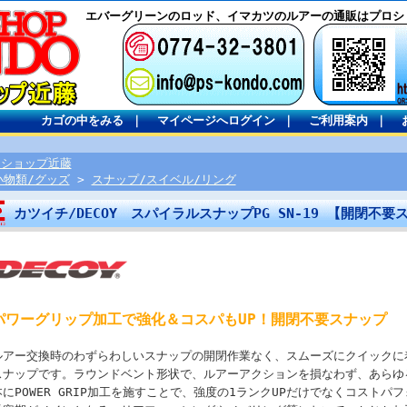
エバーグリーンのロッド、イマカツのルアーの通販はプロシ
カゴの中をみる
｜
マイページへログイン
｜
ご利用案内
｜
ロショップ近藤
小物類/グッズ
>
スナップ/スイベル/リング
カツイチ/DECOY スパイラルスナップPG SN-19 【開閉不
パワーグリップ加工で強化＆コスパもUP！開閉不要スナップ
ルアー交換時のわずらわしいスナップの開閉作業なく、スムーズにクイックに
スナップです。ラウンドベント形状で、ルアーアクションを損なわず、あらゆ
本にPOWER GRIP加工を施すことで、強度の1ランクUPだけでなくコスト