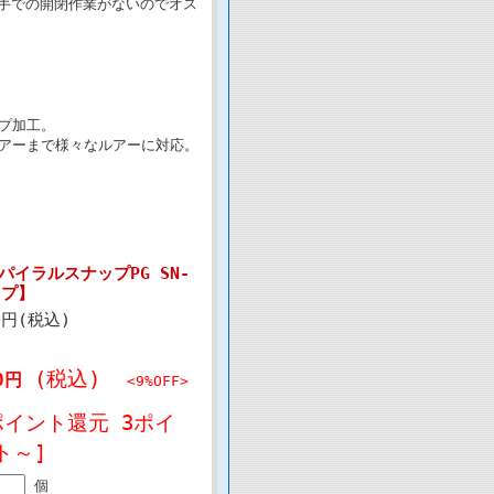
手での開閉作業がないのでオス
プ加工。
アーまで様々なルアーに対応。
スパイラルスナップPG SN-
ップ】
0円(税込)
(税込)
0円
<9%OFF>
ポイント還元 3ポイ
ト～]
個