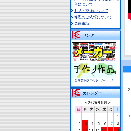
合について
返品・交換について
修理のご依頼について
免責事項
リンク
当店契約プロのホームページ
カレンダー
＜
2026年8月
＞
日
月
火
水
木
金
土
1
2
3
4
5
6
7
8
9
10
11
12
13
14
15