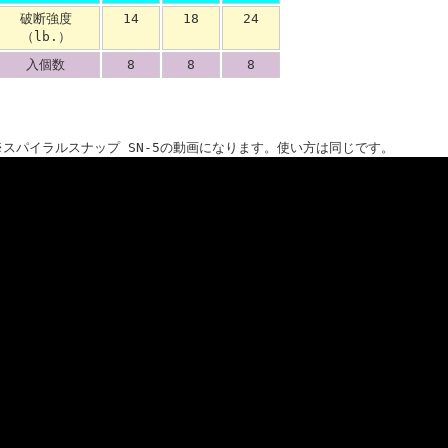
破断強度
14
18
24
（lb.）
入個数
8
8
8
※スパイラルスナップ SN-5の動画になります。使い方は同じです。