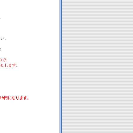
。
さい。
ウ
ので、
たします。
00円になります。
。