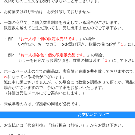
次回からのご注文をお受けできないことがございます。
お荷物受け取り拒否は、お受け致しておりません。
一部の商品で、ご購入数量制限を設定している場合がございます。
限定数を越えてご注文頂いても、受注出来ませんのでご了承下さい。
・例1 『
お一人様１個の限定販売品です。
』の場合、
いずれか、お一つカラーをお選び頂き、数量の欄は必ず『
１
』に
・例2 『
お一人様各色１個の限定販売品です。
』の場合、
カラーを何色でもお選び頂き、数量の欄は必ず『
１
』にして下さ
ホームページ上の全ての商品は、実店舗と在庫を共有致しておりますので
れ
になっている場合がございます。
誠に申し訳ございませんが、その場合には数量を調整させて頂くか、商品
場合がございますので、予めご了承をお願いいたします。
（詳細は受注メールにてご案内いたします。）
未成年者の方は、保護者の同意が必要です。
お支払いについて
お支払いは「代金引換」「銀行振込（前払い）」からお選び下さい。