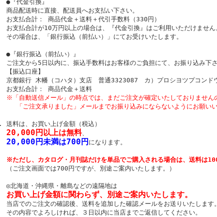
●『代金引換』
商品配送時に直接、配送員へお支払い下さい。
お支払合計： 商品代金＋送料＋代引手数料（330円）
お支払合計が10万円以上の場合は、『代金引換』はご利用いただけません
その場合は、「銀行振込（前払い）」にてお受けいたします。
●『銀行振込（前払い）』
ご注文から5日以内に、振込手数料はお客様のご負担にて、お振り込み下
【振込口座】
京都銀行 木幡（コハタ）支店 普通3323087 カ）プロシヨツプコンド
お支払合計： 商品代金＋送料
※「自動送信メール」の時点では、まだご注文が確定いたしておりません
「ご注文承りました」メールまでお振り込みにならないようにお願いい
送料は、お買い上げ金額（税込）
20,000円以上は無料
、
20,000円未満は700円
になります。
※ただし、カタログ・月刊誌だけを単品でご購入される場合は、送料は10
（ご注文画面では700円ですが、別途ご案内いたします。）
◎北海道・沖縄県・離島などの遠隔地は
お買い上げ金額に関わらず、別途ご案内いたします。
当店でのご注文の確認後、送料を追加した確認メールをお送りいたします
その内容でよろしければ、３日以内に当店までご返信してください。