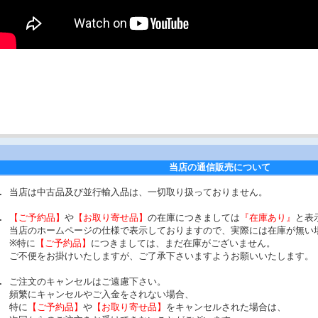
当店の通信販売について
当店は中古品及び並行輸入品は、一切取り扱っておりません。
【ご予約品】
や
【お取り寄せ品】
の在庫につきましては
『在庫あり』
と表
当店のホームページの仕様で表示しておりますので、実際には在庫が無い
※特に
【ご予約品】
につきましては、まだ在庫がございません。
ご不便をお掛けいたしますが、ご了承下さいますようお願いいたします。
ご注文のキャンセルはご遠慮下さい。
頻繁にキャンセルやご入金をされない場合、
特に
【ご予約品】
や
【お取り寄せ品】
をキャンセルされた場合は、