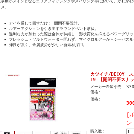
厳寒期がメインとなるエリアフィッシングやメバリング等において、かじかむ
スメ。
アイを通して回すだけ！ 開閉不要設計。
ルアーアクションを引き出すラウンドベント形状。
過剰な力が加わった際は全体が伸縮し、形状変化を抑えるパワーグリッ
フレッシュ・ソルトウォーター問わず、マイクロルアーからシーバスル
弾性が強く、金属疲労が少ない新素材採用。
カツイチ/DECOY 
19 【開閉不要スナ
33
メーカー希望小売
価格:
価格:
30
[
ン
購入数: