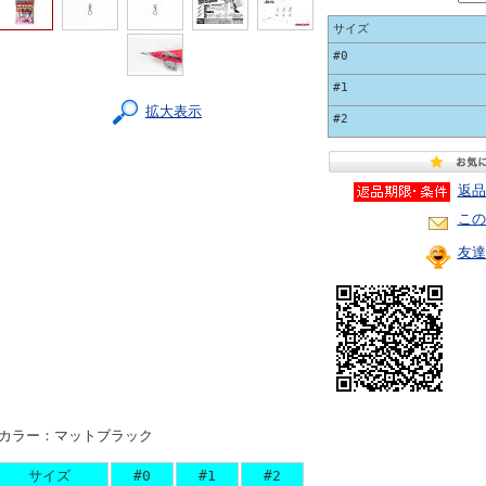
サイズ
#0
#1
拡大表示
#2
返品
この
友達
●カラー：マットブラック
サイズ
#0
#1
#2