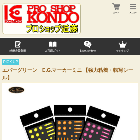
PICK UP
エバーグリーン E.G.マーカーミニ 【強力粘着・転写シー
ル】