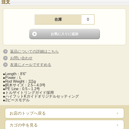
注文
在庫
0
返品についての詳細はこちら
お問い合わせ
友達にメールですすめる
●Length：8’6”
●Power：L
●Rod Weight：111g
●餌木サイズ：2.5～4.0号
●PE Line：0.5～1.2号
●トルザイトリングガイド採用
●ハイフットKガイドオリジナルセッティング
●2ピースモデル
お店のトップへ戻る
カゴの中を見る