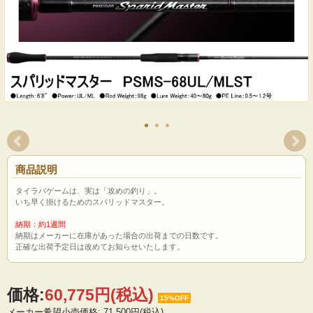
商品説明
タイラバゲームは、実は「攻めの釣り」。
いち早く掛けるためのスパリッドマスター。
納期：約1週間
納期はメーカーに在庫があった場合の出荷までの日数です。
正確な出荷予定日は改めてお知らせいたします。
価格:
60,775円
(税込)
15%OFF
メーカー希望小売価格: 71,500円(税込)