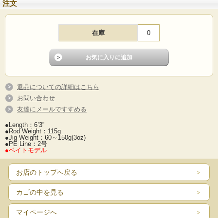
注文
在庫
0
返品についての詳細はこちら
お問い合わせ
友達にメールですすめる
●Length：6’3”
●Rod Weight：115g
●Jig Weight：60～150g(3oz)
●PE Line：2号
●ベイトモデル
お店のトップへ戻る
カゴの中を見る
マイページへ