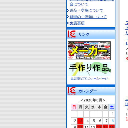
合について
返品・交換について
修理のご依頼について
免責事項
リンク
当店契約プロのホームページ
カレンダー
＜
2026年8月
＞
日
月
火
水
木
金
土
1
1
2
3
4
5
6
7
8
9
10
11
12
13
14
15