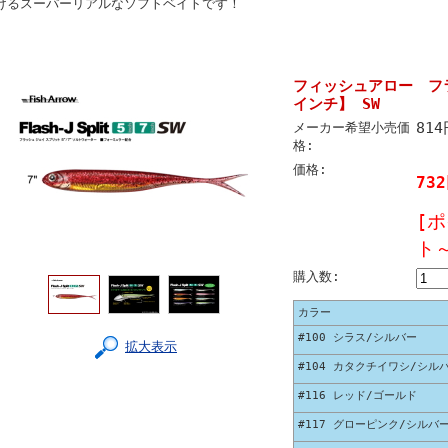
けるスーパーリアルなソフトベイトです！
フィッシュアロー フラ
インチ】 SW
81
メーカー希望小売価
格:
価格:
73
[
ト
購入数:
カラー
#100 シラス/シルバー
拡大表示
#104 カタクチイワシ/シル
#116 レッド/ゴールド
#117 グローピンク/シルバ