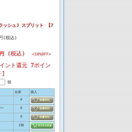
ッシュJ スプリット 【7
4円(税込)
(税込)
2円
<10%OFF>
ポイント還元 7ポイン
～]
個
在庫
購入
0
バー
0
0
ー
2個