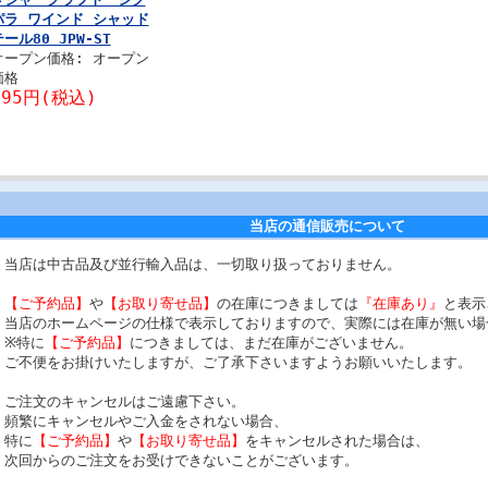
パラ ワインド シャッド
ール80 JPW-ST
オープン価格: オープン
価格
495円(税込)
当店の通信販売について
当店は中古品及び並行輸入品は、一切取り扱っておりません。
【ご予約品】
や
【お取り寄せ品】
の在庫につきましては
『在庫あり』
と表示
当店のホームページの仕様で表示しておりますので、実際には在庫が無い場
※特に
【ご予約品】
につきましては、まだ在庫がございません。
ご不便をお掛けいたしますが、ご了承下さいますようお願いいたします。
ご注文のキャンセルはご遠慮下さい。
頻繁にキャンセルやご入金をされない場合、
特に
【ご予約品】
や
【お取り寄せ品】
をキャンセルされた場合は、
次回からのご注文をお受けできないことがございます。