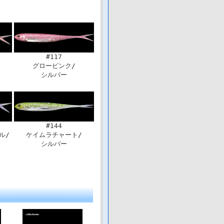
#117
グローピンク/
シルバー
#144
ル/
ケイムラチャート/
シルバー