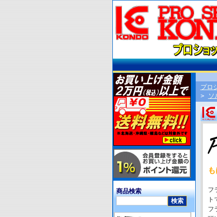
プロ
>
ソ
も
フ
商品検索
ト
フ