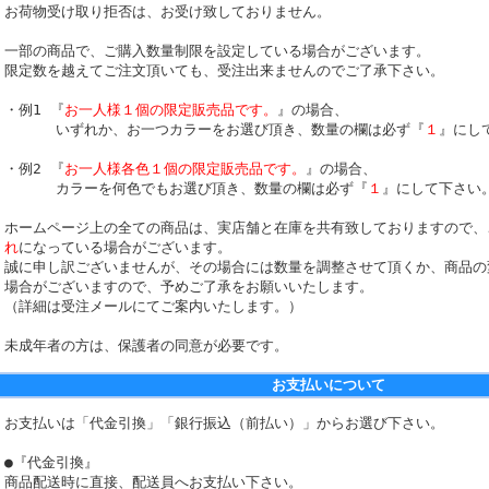
お荷物受け取り拒否は、お受け致しておりません。
一部の商品で、ご購入数量制限を設定している場合がございます。
限定数を越えてご注文頂いても、受注出来ませんのでご了承下さい。
・例1 『
お一人様１個の限定販売品です。
』の場合、
いずれか、お一つカラーをお選び頂き、数量の欄は必ず『
１
』にし
・例2 『
お一人様各色１個の限定販売品です。
』の場合、
カラーを何色でもお選び頂き、数量の欄は必ず『
１
』にして下さい
ホームページ上の全ての商品は、実店舗と在庫を共有致しておりますので、
れ
になっている場合がございます。
誠に申し訳ございませんが、その場合には数量を調整させて頂くか、商品の
場合がございますので、予めご了承をお願いいたします。
（詳細は受注メールにてご案内いたします。）
未成年者の方は、保護者の同意が必要です。
お支払いについて
お支払いは「代金引換」「銀行振込（前払い）」からお選び下さい。
●『代金引換』
商品配送時に直接、配送員へお支払い下さい。