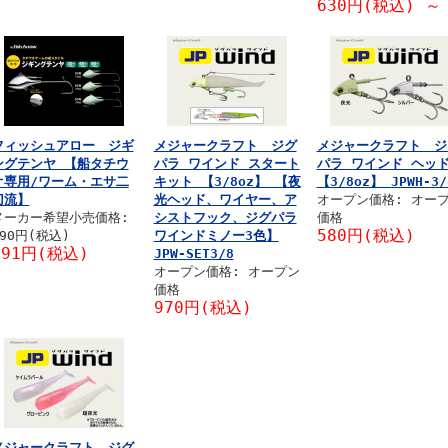
630円(税込)
～
フィッシュアロー ジギ
メジャークラフト ジグ
メジャークラフト ジ
ングテンヤ 【船タチウ
パラ ワインド スタート
パラ ワインド ヘッ
オ専用/ワーム・エサ二
キット 【3/8oz】 【夜
【3/8oz】 JPWH-3/
刀流】
光ヘッド、ワイヤー、ア
オープン価格: オー
メーカー希望小売価格:
シストフック、ジグパラ
価格
580円(税込)
990円(税込)
ワインドミノー3色】
891円(税込)
JPW-SET3/8
オープン価格: オープン
価格
970円(税込)
メジャークラフト ジグ