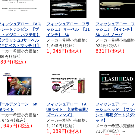
フィッシュアロー FAス
フィッシュアロー フラ
フィッシュアロー フ
トレートテンビン 【ブ
ッシュJ サーベル 【11
ッシュJ 【4インチ】
リ・メジロ・ハマチ用】
インチ】 SW
SW ルミノーバ
【フラッシュJサーベル
メーカー希望小売価格:
メーカー希望小売価格
11"にベストマッチ!!】
1,045円(税込)
924円(税込)
1,045円(税込)
831円(税込)
メーカー希望小売価格:
880円(税込)
880円(税込)
ゴールデンミーン GM
フィッシュアロー FA
フィッシュアロー フ
UVライト
UVライト 【UV蓄光器/
ッシュヘッド 【フラ
メーカー希望小売価格:
ズームレンズ】
シュJ専用ダートジグ
,045円(税込)
メーカー希望小売価格:
ッド】
1,045円(税込)
1,210円(税込)
メーカー希望小売価格
1,089円(税込)
715円(税込)
～