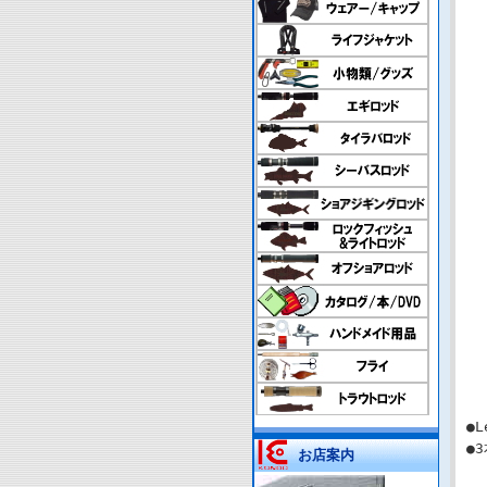
●L
●
お店案内