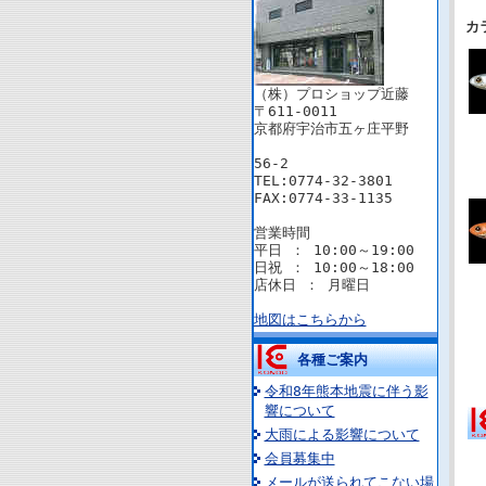
カ
（株）プロショップ近藤
〒611-0011
京都府宇治市五ヶ庄平野
56-2
TEL:0774-32-3801
FAX:0774-33-1135
営業時間
平日 ： 10:00～19:00
日祝 ： 10:00～18:00
店休日 ： 月曜日
地図はこちらから
各種ご案内
令和8年熊本地震に伴う影
響について
大雨による影響について
会員募集中
メールが送られてこない場