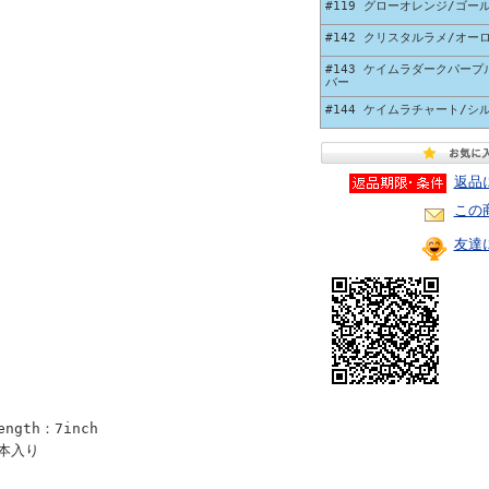
#119 グローオレンジ/ゴー
#142 クリスタルラメ/オー
#143 ケイムラダークパープ
バー
#144 ケイムラチャート/シ
返品
この
友達
ength：7inch
3本入り