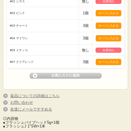
無し
#01 シラス
在庫切れ
1個
#02 ピンク
3個
#03 チャート
3個
#04 マイワシ
無し
#05 イナッコ
在庫切れ
3個
#07 クリアレッド
返品についての詳細はこちら
お問い合わせ
友達にメールですすめる
◎内容物
●フラッシュバイブヘッド5g×1個
●フラッシュJ 1"SW×1本