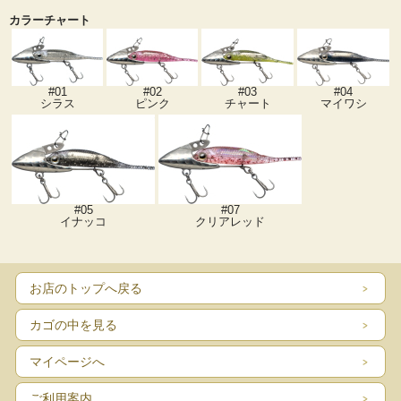
カラーチャート
#01
#02
#03
#04
シラス
ピンク
チャート
マイワシ
#05
#07
イナッコ
クリアレッド
お店のトップへ戻る
カゴの中を見る
マイページへ
ご利用案内