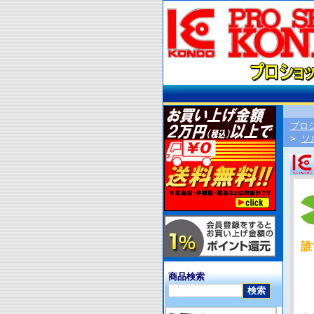
プロ
>
ソ
誰
商品検索