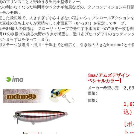
奥のプリンスこと大野ゆうき氏完全監修ミノー。
れの利かなくなった時間帯やベタナギ無風などの、タフコンディションを打
たモルモ80。
定した飛距離で、大きすぎず小さすぎない程よいウォブンロールアクション
水直後の立ち上がりが素晴らしく水面直下（0〜20?）を安定してキープ。
ルモ80最大の特徴は、スローリトリーブで発生する水面直下の“薄皮一枚を
間1tの水揚げを誇る大野ゆうきが渇望し、造りあげたコダワリのセッティン
もたまらず口を使ってしまう。
用ステージは港湾・河川・干潟までと幅広く、引き波の大きなkomomo?と
。
ima/アムズデザイン
ペシャルカラー】
2,0
メーカー希望小売
価格:
価格:
1,6
込)
[ポ
ト～