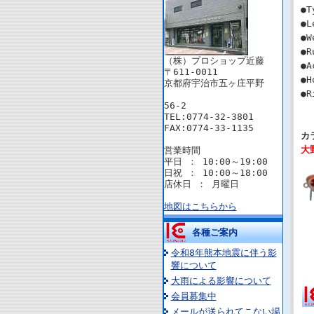
●
●L
●W
●R
（株）プロショップ近藤
●
〒611-0011
●H
京都府宇治市五ヶ庄平野
●
56-2
TEL:0774-32-3801
FAX:0774-33-1135
カ
大
営業時間
平日 ： 10:00～19:00
日祝 ： 10:00～18:00
店休日 ： 月曜日
地図はこちらから
各種ご案内
令和8年熊本地震に伴う影
響について
大雨による影響について
会員募集中
メールが送られてこない場