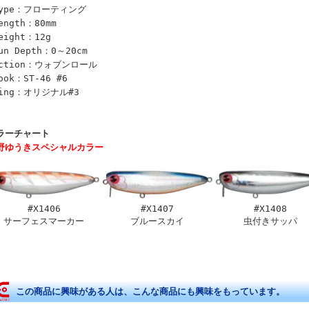
Type：フローティング
ength：80mm
eight：12g
un Depth：0～20cm
Action：ウォブンロール
ook：ST-46 #6
Ring：オリジナル#3
ラーチャート
野ゆうきスペシャルカラー
#X1406
#X1407
#X1408
サーフェスマーカー
ブルースカイ
虫付きサッパ
この商品に興味がある人は、こんな商品にも興味をもっています。