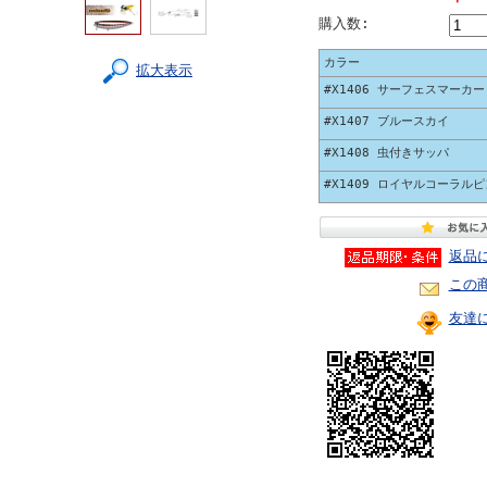
購入数:
カラー
拡大表示
#X1406 サーフェスマーカー
#X1407 ブルースカイ
#X1408 虫付きサッパ
#X1409 ロイヤルコーラル
返品
この
友達