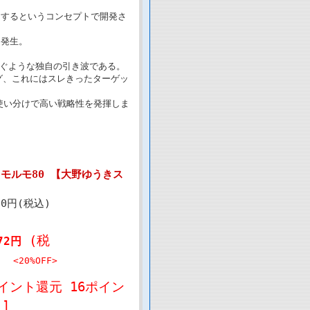
開するというコンセプトで開発さ
を発生。
剥ぐような独自の引き波である。
グ、これにはスレきったターゲッ
の使い分けで高い戦略性を発揮しま
 モルモ80 【大野ゆうきス
90円(税込)
(税
72円
<20%OFF>
イント還元 16ポイン
]