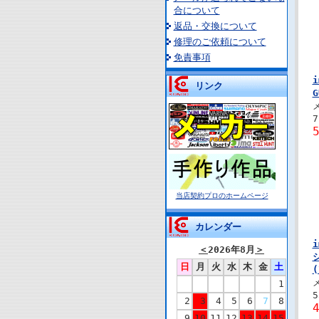
合について
返品・交換について
修理のご依頼について
免責事項
リンク
G
当店契約プロのホームページ
カレンダー
＜
2026年8月
＞
日
月
火
水
木
金
土
(
1
2
3
4
5
6
7
8
9
10
11
12
13
14
15