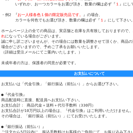
いずれか、お一つカラーをお選び頂き、数量の欄は必ず『
１
』にし
・例2 『
お一人様各色１個の限定販売品です。
』の場合、
カラーを何色でもお選び頂き、数量の欄は必ず『
１
』にして下さい
ホームページ上の全ての商品は、実店舗と在庫を共有致しておりますので、
れ
になっている場合がございます。
誠に申し訳ございませんが、その場合には数量を調整させて頂くか、商品の
場合がございますので、予めご了承をお願いいたします。
（詳細は受注メールにてご案内いたします。）
未成年者の方は、保護者の同意が必要です。
お支払いについて
お支払いは「代金引換」「銀行振込（前払い）」からお選び下さい。
●『代金引換』
商品配送時に直接、配送員へお支払い下さい。
お支払合計： 商品代金＋送料＋代引手数料（330円）
お支払合計が10万円以上の場合は、『代金引換』はご利用いただけません
その場合は、「銀行振込（前払い）」にてお受けいたします。
●『銀行振込（前払い）』
ご注文から5日以内に、振込手数料はお客様のご負担にて、お振り込み下さ