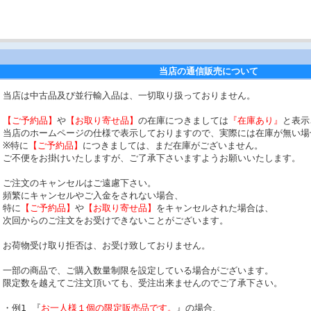
当店の通信販売について
当店は中古品及び並行輸入品は、一切取り扱っておりません。
【ご予約品】
や
【お取り寄せ品】
の在庫につきましては
『在庫あり』
と表示
当店のホームページの仕様で表示しておりますので、実際には在庫が無い場
※特に
【ご予約品】
につきましては、まだ在庫がございません。
ご不便をお掛けいたしますが、ご了承下さいますようお願いいたします。
ご注文のキャンセルはご遠慮下さい。
頻繁にキャンセルやご入金をされない場合、
特に
【ご予約品】
や
【お取り寄せ品】
をキャンセルされた場合は、
次回からのご注文をお受けできないことがございます。
お荷物受け取り拒否は、お受け致しておりません。
一部の商品で、ご購入数量制限を設定している場合がございます。
限定数を越えてご注文頂いても、受注出来ませんのでご了承下さい。
・例1 『
お一人様１個の限定販売品です。
』の場合、