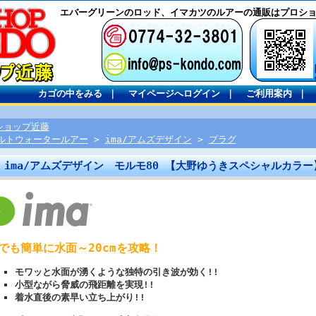
エバーグリーンのロッド、イマカツのルアーの通販はプロシ
カゴの中をみる
｜
マイページへログイン
｜
ご利用案内
｜
ショップ近藤
ルトウォータールアー
>
ima/アムズデザイン
>
プラグ
ima/アムズデザイン モルモ80 【大野ゆうきスペシャルカラー
でも簡単に水面～20cmを攻略！
モワッと水面が湧くような独特の引き波が効く!!
小型ながら脅威の飛距離を実現!!
着水直後の素早い立ち上がり!!