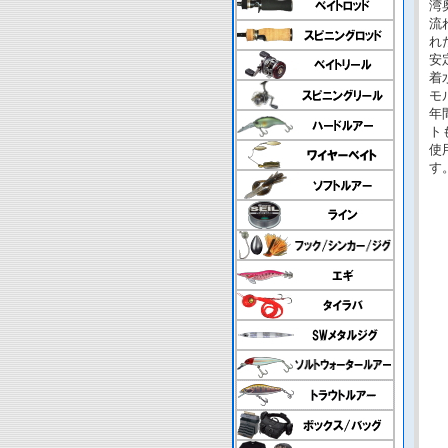
湾
流
れ
安
着
モ
年
ト
使
す