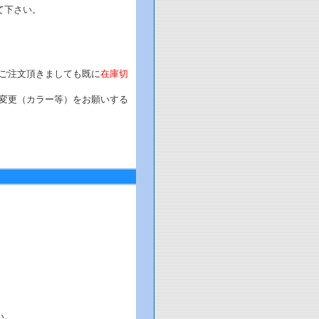
て下さい。
。
ご注文頂きましても既に
在庫切
変更（カラー等）をお願いする
。
い。