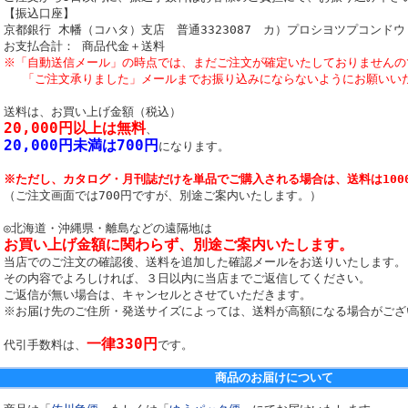
【振込口座】
京都銀行 木幡（コハタ）支店 普通3323087 カ）プロシヨツプコンドウ
お支払合計： 商品代金＋送料
※「自動送信メール」の時点では、まだご注文が確定いたしておりませんの
「ご注文承りました」メールまでお振り込みにならないようにお願いい
送料は、お買い上げ金額（税込）
20,000円以上は無料
、
20,000円未満は700円
になります。
※ただし、カタログ・月刊誌だけを単品でご購入される場合は、送料は100
（ご注文画面では700円ですが、別途ご案内いたします。）
◎北海道・沖縄県・離島などの遠隔地は
お買い上げ金額に関わらず、別途ご案内いたします。
当店でのご注文の確認後、送料を追加した確認メールをお送りいたします。
その内容でよろしければ、３日以内に当店までご返信してください。
ご返信が無い場合は、キャンセルとさせていただきます。
※お届け先のご住所・発送サイズによっては、送料が高額になる場合がござ
一律330円
代引手数料は、
です。
商品のお届けについて