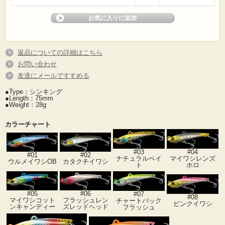
返品についての詳細はこちら
お問い合わせ
友達にメールですすめる
●Type：シンキング
●Length：75mm
●Weight：28g
カラーチャート
#03
#04
#01
#02
ナチュラルベイ
マイワシレンズ
ウルメイワシOB
カタクチイワシ
ト
ホロ
#05
#06
#07
#08
マイワシコット
フラッシュレン
チャートバック
ピンクイワシ
ンキャンディー
ズレッドヘッド
フラッシュ