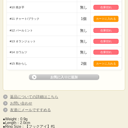
無し
#10 焼き芋
在庫切れ
1個
#11 チャート/ブラック
無し
#12 パールミント
在庫切れ
無し
#13 オランジェット
在庫切れ
無し
#14 カワムツ
在庫切れ
2個
#15 和からし
返品についての詳細はこちら
お問い合わせ
友達にメールですすめる
●Weight：0.9g
●Length：2.0cm
●Ring Size：【フックアイ】#1