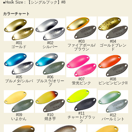
●Hook Size：【シングルフック】#8
カラーチャート
#03
#04
#01
#02
ファイアボール/
ゴールドブレン
ゴールド
シルバー
ブラウン
ド
#05
#06
#07
#08
ブルメタ/シルバ
ブルスラ/オリー
蛍光ピンク
ピンピンピンクII
ー
ブ
#11
#09
#10
#12
チャート/ブラッ
いよかん
焼き芋
パールミント
ク