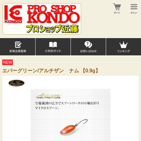
NEW
エバーグリーン/アルチザン ナム 【0.9g】