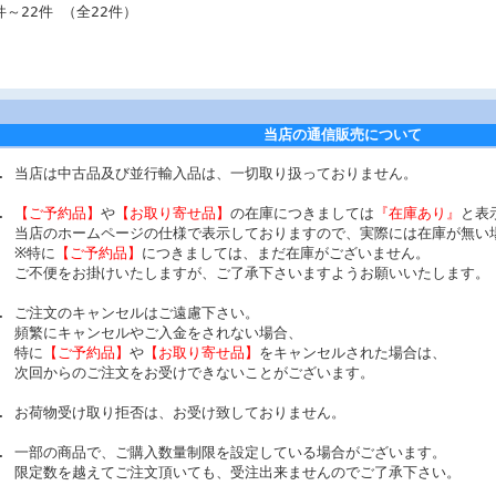
件～22件 （全22件）
当店の通信販売について
当店は中古品及び並行輸入品は、一切取り扱っておりません。
【ご予約品】
や
【お取り寄せ品】
の在庫につきましては
『在庫あり』
と表
当店のホームページの仕様で表示しておりますので、実際には在庫が無い
※特に
【ご予約品】
につきましては、まだ在庫がございません。
ご不便をお掛けいたしますが、ご了承下さいますようお願いいたします。
ご注文のキャンセルはご遠慮下さい。
頻繁にキャンセルやご入金をされない場合、
特に
【ご予約品】
や
【お取り寄せ品】
をキャンセルされた場合は、
次回からのご注文をお受けできないことがございます。
お荷物受け取り拒否は、お受け致しておりません。
一部の商品で、ご購入数量制限を設定している場合がございます。
限定数を越えてご注文頂いても、受注出来ませんのでご了承下さい。