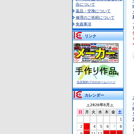
合について
返品・交換について
修理のご依頼について
免責事項
リンク
当店契約プロのホームページ
カレンダー
＜
2026年8月
＞
日
月
火
水
木
金
土
1
2
3
4
5
6
7
8
9
10
11
12
13
14
15