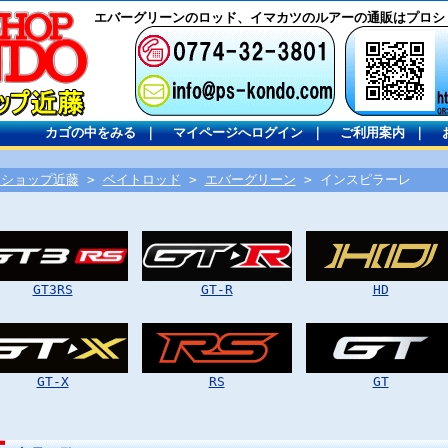
エバーグリーンのロッド、イマカツのルアーの通販はプロシ
カゴの中をみる
｜
マイページへログイン
｜
ご利用案内
｜
ロショップ近藤
>
ベイトロッド
>
エバーグリーン
> インスピラーレ
GT3RS
GT-R
HD
GT-X
RS
GT