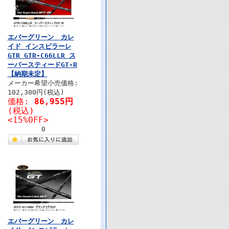
エバーグリーン カレ
イド インスピラーレ
GTR GTR-C66LLR ス
ーパースティードGT-R
【納期未定】
メーカー希望小売価格:
102,300円(税込)
価格:
86,955円
(税込)
<15%OFF>
0
エバーグリーン カレ