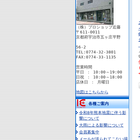
（株）プロショップ近藤
〒611-0011
京都府宇治市五ヶ庄平野
56-2
TEL:0774-32-3801
FAX:0774-33-1135
営業時間
平日 ： 10:00～19:00
日祝 ： 10:00～18:00
店休日 ： 月曜日
地図はこちらから
各種ご案内
令和8年熊本地震に伴う影
響について
大雨による影響について
会員募集中
メールが送られてこない場