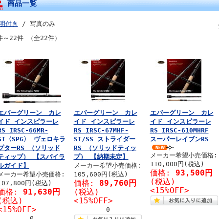
商品一覧
明付き
/ 写真のみ
件～22件 （全22件）
エバーグリーン カレ
エバーグリーン カレ
エバーグリーン カレ
イド インスピラーレ
イド インスピラーレ
イド インスピラーレ
RS IRSC-66MR-
RS IRSC-67MHF-
RS IRSC-610MHRF
ST〈SPG〉 ヴェロキラ
ST/SS ストライダー
スーパーレイブンRS
プターRS （ソリッド
RS （ソリッドティッ
メーカー希望小売価格:
ティップ） 【スパイラ
プ） 【納期未定】
110,000円(税込)
ルガイド】
メーカー希望小売価格:
価格:
93,500円
メーカー希望小売価格:
105,600円(税込)
(税込)
価格:
89,760円
107,800円(税込)
<15%OFF>
価格:
91,630円
(税込)
(税込)
<15%OFF>
<15%OFF>
0
0