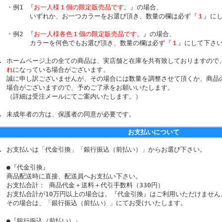
・例1 『
お一人様１個の限定販売品です。
』の場合、
いずれか、お一つカラーをお選び頂き、数量の欄は必ず『
１
』に
・例2 『
お一人様各色１個の限定販売品です。
』の場合、
カラーを何色でもお選び頂き、数量の欄は必ず『
１
』にして下さ
ホームページ上の全ての商品は、実店舗と在庫を共有致しておりますので
れ
になっている場合がございます。
誠に申し訳ございませんが、その場合には数量を調整させて頂くか、商品
場合がございますので、予めご了承をお願いいたします。
（詳細は受注メールにてご案内いたします。）
未成年者の方は、保護者の同意が必要です。
お支払いについて
お支払いは「代金引換」「銀行振込（前払い）」からお選び下さい。
●『代金引換』
商品配送時に直接、配送員へお支払い下さい。
お支払合計： 商品代金＋送料＋代引手数料（330円）
お支払合計が10万円以上の場合は、『代金引換』はご利用いただけません
その場合は、「銀行振込（前払い）」にてお受けいたします。
●『銀行振込（前払い）』