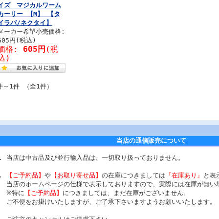
イズ マジカルワーム
カーリー 【M】 【タ
イラバ/ネクタイ】
メーカー希望小売価格:
605円(税込)
価格:
605円
(税
込)
件～1件 （全1件）
当店の通信販売について
当店は中古品及び並行輸入品は、一切取り扱っておりません。
【ご予約品】
や
【お取り寄せ品】
の在庫につきましては
『在庫あり』
と表
当店のホームページの仕様で表示しておりますので、実際には在庫が無い
※特に
【ご予約品】
につきましては、まだ在庫がございません。
ご不便をお掛けいたしますが、ご了承下さいますようお願いいたします。