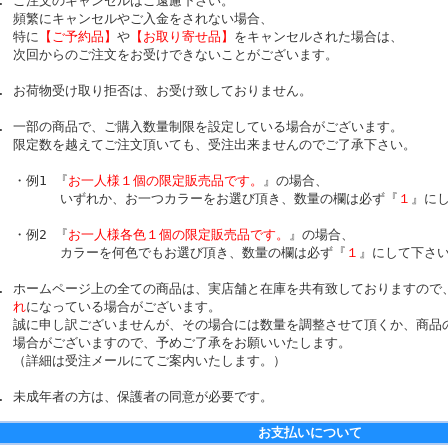
ご注文のキャンセルはご遠慮下さい。
頻繁にキャンセルやご入金をされない場合、
特に
【ご予約品】
や
【お取り寄せ品】
をキャンセルされた場合は、
次回からのご注文をお受けできないことがございます。
お荷物受け取り拒否は、お受け致しておりません。
一部の商品で、ご購入数量制限を設定している場合がございます。
限定数を越えてご注文頂いても、受注出来ませんのでご了承下さい。
・例1 『
お一人様１個の限定販売品です。
』の場合、
いずれか、お一つカラーをお選び頂き、数量の欄は必ず『
１
』に
・例2 『
お一人様各色１個の限定販売品です。
』の場合、
カラーを何色でもお選び頂き、数量の欄は必ず『
１
』にして下さ
ホームページ上の全ての商品は、実店舗と在庫を共有致しておりますので
れ
になっている場合がございます。
誠に申し訳ございませんが、その場合には数量を調整させて頂くか、商品
場合がございますので、予めご了承をお願いいたします。
（詳細は受注メールにてご案内いたします。）
未成年者の方は、保護者の同意が必要です。
お支払いについて