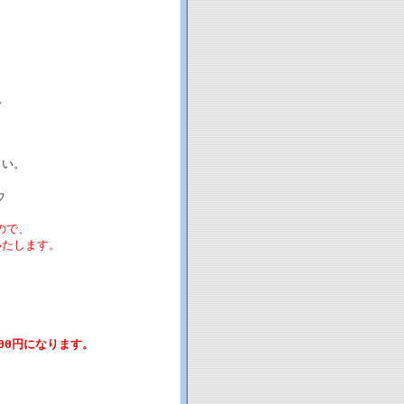
。
さい。
ウ
ので、
たします。
00円になります。