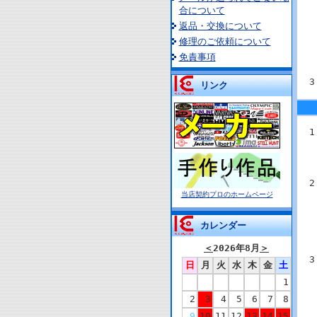
合について
返品・交換について
修理のご依頼について
免責事項
リンク
当店契約プロのホームページ
カレンダー
＜
2026年8月
＞
日
月
火
水
木
金
土
1
2
3
4
5
6
7
8
9
10
11
12
13
14
15