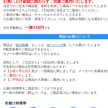
お買い上げ金額に関わらず、別途ご案内いたします。
当店でのご注文の確認後、送料を追加した確認メールをお送りいたします
その内容でよろしければ、３日以内に当店までご返信してください。
ご返信が無い場合は、キャンセルとさせていただきます。
※お届け先のご住所・発送サイズによっては、送料が高額になる場合がご
一律330円
代引手数料は、
です。
商品のお届けについて
商品は「
佐川急便
」もしくは「
ゆうパック便
」にてお届けいたします。
※配送業者のご指定はできません。
※メール便の対応はいたしておりません。
原則として、ご注文から1～2日以内に発送いたします。
※店休日の場合は翌営業日の発送になります。
※
【お取り寄せ品】
及び、一部商品に関しましては、メーカーに在庫状況
てご案内いたします。
※
【ご予約品】
は商品が入荷後にご案内いたします。
お届け時間帯をご指定頂くことができます。
※一部の市町村（郡など）では、ご指定頂けない場合がございます。