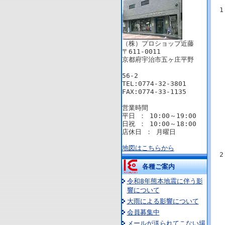
（株）プロショップ近藤
〒611-0011
京都府宇治市五ヶ庄平野
56-2
TEL:0774-32-3801
FAX:0774-33-1135
営業時間
平日 ： 10:00～19:00
日祝 ： 10:00～18:00
店休日 ： 月曜日
地図はこちらから
各種ご案内
令和8年熊本地震に伴う影
響について
大雨による影響について
会員募集中
メールが送られてこない場