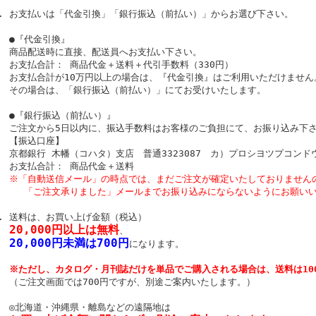
お支払いは「代金引換」「銀行振込（前払い）」からお選び下さい。
●『代金引換』
商品配送時に直接、配送員へお支払い下さい。
お支払合計： 商品代金＋送料＋代引手数料（330円）
お支払合計が10万円以上の場合は、『代金引換』はご利用いただけません
その場合は、「銀行振込（前払い）」にてお受けいたします。
●『銀行振込（前払い）』
ご注文から5日以内に、振込手数料はお客様のご負担にて、お振り込み下
【振込口座】
京都銀行 木幡（コハタ）支店 普通3323087 カ）プロシヨツプコンド
お支払合計： 商品代金＋送料
※「自動送信メール」の時点では、まだご注文が確定いたしておりません
「ご注文承りました」メールまでお振り込みにならないようにお願いい
送料は、お買い上げ金額（税込）
20,000円以上は無料
、
20,000円未満は700円
になります。
※ただし、カタログ・月刊誌だけを単品でご購入される場合は、送料は10
（ご注文画面では700円ですが、別途ご案内いたします。）
◎北海道・沖縄県・離島などの遠隔地は