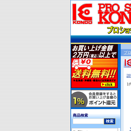
プ
説
1
商品検索