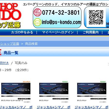
エバーグリーンのロッド、イマカツのルアーの通販はプロシ
カゴの中をみる
｜
マイページへログイン
｜
ご利用案内
｜
ロショップ近藤
> 商品検索
商品一覧
明付き
/ 写真のみ
件～29件 （全29件）
ジャッカル×シマノ ポ
ジャッカル×シマノ ポ
ジャッカル×シマノ ポ