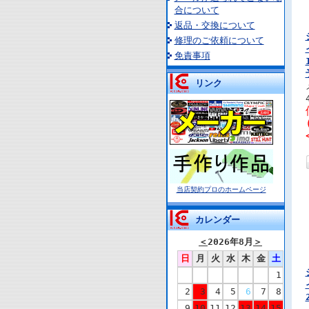
合について
返品・交換について
修理のご依頼について
免責事項
リンク
当店契約プロのホームページ
カレンダー
＜
2026年8月
＞
日
月
火
水
木
金
土
1
2
3
4
5
6
7
8
9
10
11
12
13
14
15