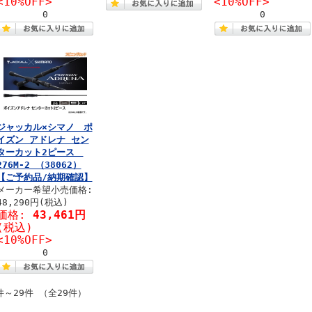
<10%OFF>
<10%OFF>
0
0
ジャッカル×シマノ ポ
イズン アドレナ セン
ターカット2ピース
276M-2 （38062）
【ご予約品/納期確認】
メーカー希望小売価格:
48,290円(税込)
価格:
43,461円
(税込)
<10%OFF>
0
件～29件 （全29件）