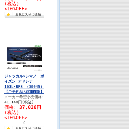
(税込)
<10%OFF>
ジャッカル×シマノ ポ
イズン アドレナ
163L-BFS （38045）
【ご予約品/納期確認】
メーカー希望小売価格:
41,140円(税込)
価格:
37,026円
(税込)
<10%OFF>
0