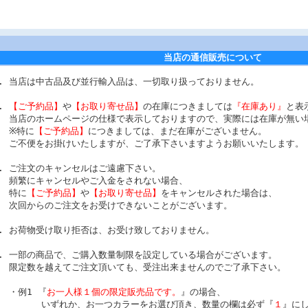
当店の通信販売について
当店は中古品及び並行輸入品は、一切取り扱っておりません。
【ご予約品】
や
【お取り寄せ品】
の在庫につきましては
『在庫あり』
と表
当店のホームページの仕様で表示しておりますので、実際には在庫が無い
※特に
【ご予約品】
につきましては、まだ在庫がございません。
ご不便をお掛けいたしますが、ご了承下さいますようお願いいたします。
ご注文のキャンセルはご遠慮下さい。
頻繁にキャンセルやご入金をされない場合、
特に
【ご予約品】
や
【お取り寄せ品】
をキャンセルされた場合は、
次回からのご注文をお受けできないことがございます。
お荷物受け取り拒否は、お受け致しておりません。
一部の商品で、ご購入数量制限を設定している場合がございます。
限定数を越えてご注文頂いても、受注出来ませんのでご了承下さい。
・例1 『
お一人様１個の限定販売品です。
』の場合、
いずれか、お一つカラーをお選び頂き、数量の欄は必ず『
１
』に