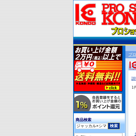
プ
説
1
商品検索