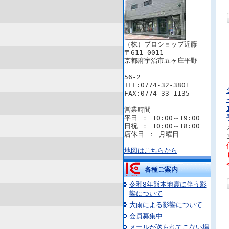
（株）プロショップ近藤
〒611-0011
京都府宇治市五ヶ庄平野
56-2
TEL:0774-32-3801
FAX:0774-33-1135
営業時間
平日 ： 10:00～19:00
日祝 ： 10:00～18:00
店休日 ： 月曜日
地図はこちらから
各種ご案内
令和8年熊本地震に伴う影
響について
大雨による影響について
会員募集中
メールが送られてこない場