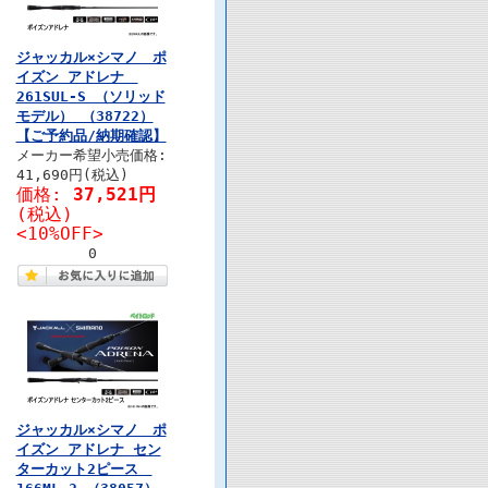
ジャッカル×シマノ ポ
イズン アドレナ
261SUL-S （ソリッド
モデル） （38722）
【ご予約品/納期確認】
メーカー希望小売価格:
41,690円(税込)
価格:
37,521円
(税込)
<10%OFF>
0
ジャッカル×シマノ ポ
イズン アドレナ セン
ターカット2ピース