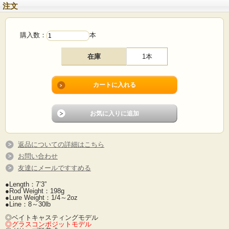
注文
購入数：
本
在庫
1本
返品についての詳細はこちら
お問い合わせ
友達にメールですすめる
●Length：7’3”
●Rod Weight：198g
●Lure Weight：1/4～2oz
●Line：8～30lb
◎ベイトキャスティングモデル
◎グラスコンポジットモデル