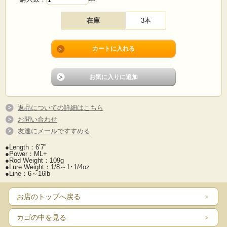
在庫
3本
返品についての詳細はこちら
お問い合わせ
友達にメールですすめる
●Length：6’7”
●Power：ML+
●Rod Weight：109g
●Lure Weight：1/8～1･1/4oz
●Line：6～16lb
お店のトップへ戻る
カゴの中を見る