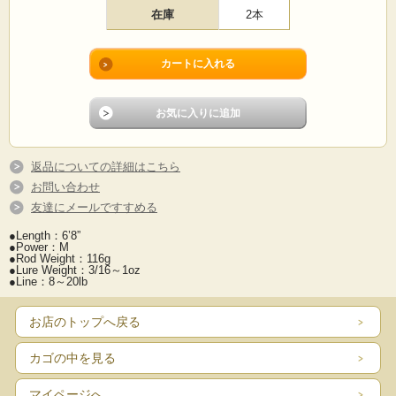
在庫
2本
返品についての詳細はこちら
お問い合わせ
友達にメールですすめる
●Length：6’8”
●Power：M
●Rod Weight：116g
●Lure Weight：3/16～1oz
●Line：8～20lb
お店のトップへ戻る
カゴの中を見る
マイページへ