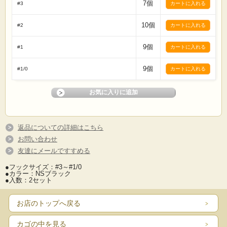
7個
#3
10個
#2
9個
#1
9個
#1/0
返品についての詳細はこちら
お問い合わせ
友達にメールですすめる
●フックサイズ：#3～#1/0
●カラー：NSブラック
●入数：2セット
お店のトップへ戻る
カゴの中を見る