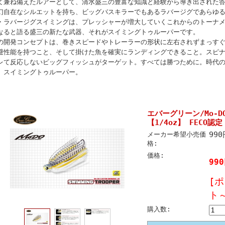
て兼ね備えたルアーとして、清水盛三の豊富な知識と経験から導き出された
幻自在なシルエットを持ち、ビッグバスキラーでもあるラバージグであらゆ
・ラバージグスイミングは、プレッシャーが増大していくこれからのトーナ
なると語る盛三の新たな武器、それがスイミングトゥルーパーです。
の開発コンセプトは、巻きスピードやトレーラーの形状に左右されずまっす
避性能を持つこと、そして掛けた魚を確実にランディングできること。スピ
レて反応しないビッグフィッシュがターゲット。すべては勝つために。時代
、スイミングトゥルーパー。
エバーグリーン/Mo-
【1/4oz】 FECO認定
99
メーカー希望小売価
格:
価格:
99
[
ト
購入数: