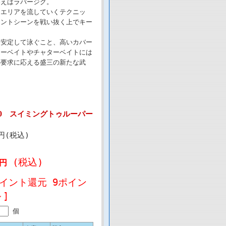
答えはラバージグ。
るエリアを流していくテクニッ
メントシーンを戦い抜く上でキー
ぐ安定して泳ぐこと、高いカバー
ナーベイトやチャターベイトには
の要求に応える盛三の新たな武
DO スイミングトゥルーパー
0円(税込)
(税込)
0円
ポイント還元 9ポイン
～]
個