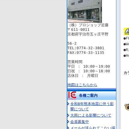
（株）プロショップ近藤
〒611-0011
京都府宇治市五ヶ庄平野
●F
56-2
●W
TEL:0774-32-3801
●R
FAX:0774-33-1135
●H
営業時間
平日 ： 10:00～19:00
日祝 ： 10:00～18:00
カ
店休日 ： 月曜日
地図はこちらから
各種ご案内
令和8年熊本地震に伴う影
響について
大雨による影響について
会員募集中
メールが送られてこない場