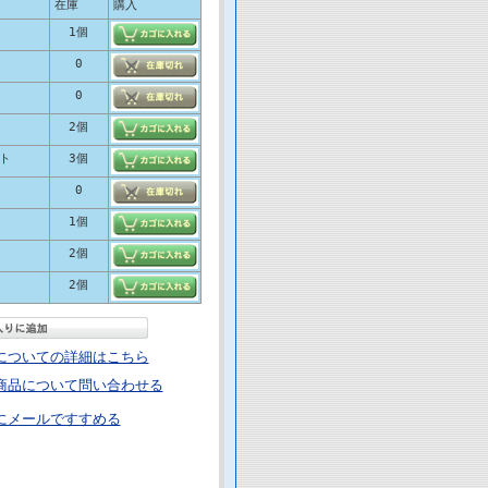
在庫
購入
1個
0
0
2個
ト
3個
0
1個
2個
2個
についての詳細はこちら
商品について問い合わせる
にメールですすめる