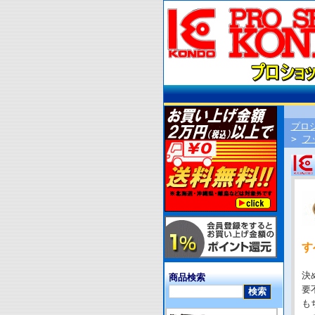
プロ
>
フ
す
決
商品検索
要
も