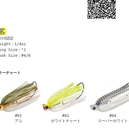
ECO認定
eight：1/4oz
ing Size："2
ook Size：#4/0
ラーチャート
#01
#02
#04
アユ
ホワイトチャート
スーパーホワイト