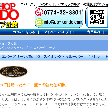
エバーグリーンのロッド、イマカツのルアーの通販はプロシ
カゴの中をみる
｜
マイページへログイン
｜
ご利用案内
｜
ショップ近藤
ック/シンカー/ジグ
>
エバーグリーン
エバーグリーン/Mo-DO スイミングトゥルーパー 【1/4oz】 F
べては勝つために。盛三の新たな武器。
められた時間内で結果を出さなければならないトーナメントにおいて、広く
不可欠。とはいえ、年々熾烈さを増す戦いのなかではバスをスレさせないと
ちろん、ビッグフィッシュに強いルアーでなければ勝ちにはつながりません