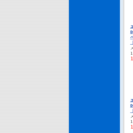
【
1
1