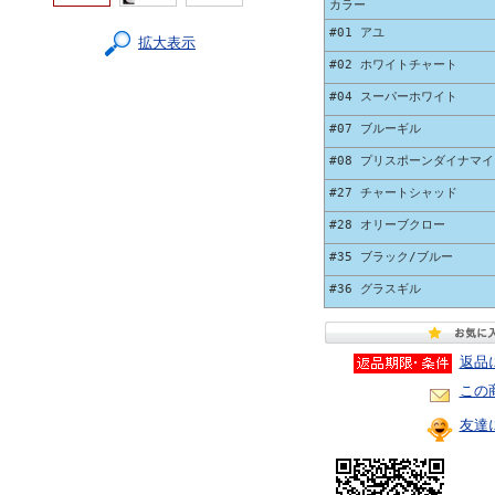
カラー
#01 アユ
拡大表示
#02 ホワイトチャート
#04 スーパーホワイト
#07 ブルーギル
#08 プリスポーンダイナマイ
#27 チャートシャッド
#28 オリーブクロー
#35 ブラック/ブルー
#36 グラスギル
返品
この
友達