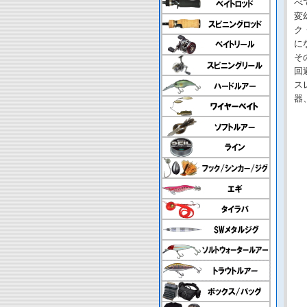
べ
変
ク
に
そ
回
ス
器