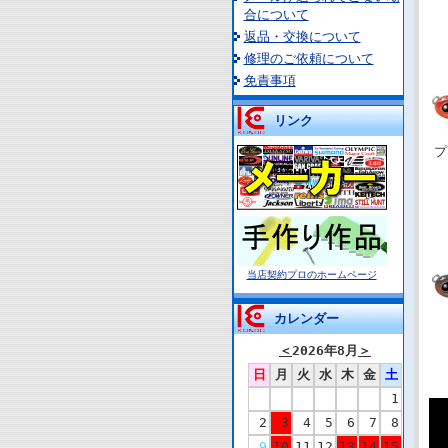
合について
返品・交換について
修理のご依頼について
免責事項
リンク
プ
当店契約プロのホームページ
カレンダー
＜
2026年8月
＞
日
月
火
水
木
金
土
1
2
3
4
5
6
7
8
9
10
11
12
13
14
15