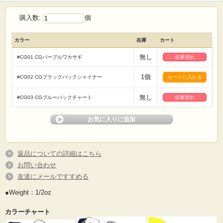
購入数:
個
カラー
在庫
カート
無し
#CG01 CGパープルワカサギ
在庫切れ
1個
#CG02 CGブラックバックシャイナー
無し
#CG03 CGブルーバックチャート
在庫切れ
返品についての詳細はこちら
お問い合わせ
友達にメールですすめる
●Weight：1/2oz
カラーチャート