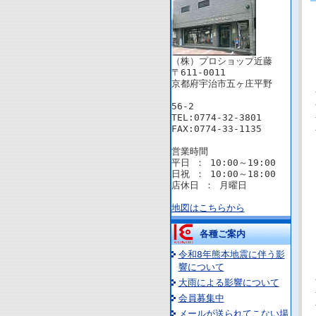
（株）プロショップ近藤
〒611-0011
京都府宇治市五ヶ庄平野
56-2
TEL:0774-32-3801
FAX:0774-33-1135
営業時間
平日 ： 10:00～19:00
日祝 ： 10:00～18:00
店休日 ： 月曜日
地図はこちらから
各種ご案内
令和8年熊本地震に伴う影
響について
大雨による影響について
会員募集中
メールが送られてこない場