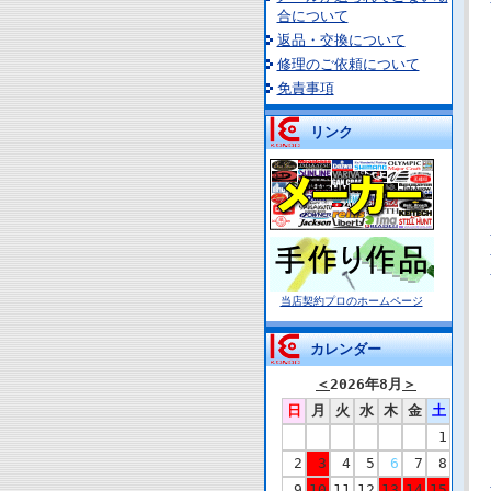
合について
返品・交換について
修理のご依頼について
免責事項
リンク
当店契約プロのホームページ
カレンダー
＜
2026年8月
＞
日
月
火
水
木
金
土
1
2
3
4
5
6
7
8
9
10
11
12
13
14
15