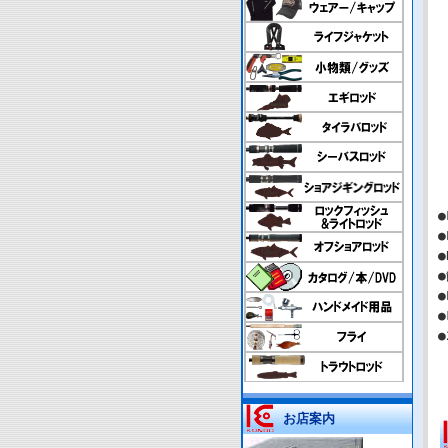
●
●
●
●
お店案内