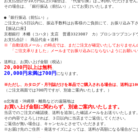
お支払合計が10万円以上の場合は、『代金引換』はご利用いただけません
その場合は、「銀行振込（前払い）」にてお受けいたします。
●『銀行振込（前払い）』
ご注文から5日以内に、振込手数料はお客様のご負担にて、お振り込み下
【振込口座】
京都銀行 木幡（コハタ）支店 普通3323087 カ）プロシヨツプコンド
お支払合計： 商品代金＋送料
※「自動送信メール」の時点では、まだご注文が確定いたしておりません
「ご注文承りました」メールまでお振り込みにならないようにお願いい
送料は、お買い上げ金額（税込）
20,000円以上は無料
、
20,000円未満は700円
になります。
※ただし、カタログ・月刊誌だけを単品でご購入される場合は、送料は10
（ご注文画面では700円ですが、別途ご案内いたします。）
◎北海道・沖縄県・離島などの遠隔地は
お買い上げ金額に関わらず、別途ご案内いたします。
当店でのご注文の確認後、送料を追加した確認メールをお送りいたします
その内容でよろしければ、３日以内に当店までご返信してください。
ご返信が無い場合は、キャンセルとさせていただきます。
※お届け先のご住所・発送サイズによっては、送料が高額になる場合がご