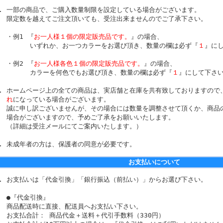
一部の商品で、ご購入数量制限を設定している場合がございます。
限定数を越えてご注文頂いても、受注出来ませんのでご了承下さい。
・例1 『
お一人様１個の限定販売品です。
』の場合、
いずれか、お一つカラーをお選び頂き、数量の欄は必ず『
１
』に
・例2 『
お一人様各色１個の限定販売品です。
』の場合、
カラーを何色でもお選び頂き、数量の欄は必ず『
１
』にして下さ
ホームページ上の全ての商品は、実店舗と在庫を共有致しておりますので
れ
になっている場合がございます。
誠に申し訳ございませんが、その場合には数量を調整させて頂くか、商品
場合がございますので、予めご了承をお願いいたします。
（詳細は受注メールにてご案内いたします。）
未成年者の方は、保護者の同意が必要です。
お支払いについて
お支払いは「代金引換」「銀行振込（前払い）」からお選び下さい。
●『代金引換』
商品配送時に直接、配送員へお支払い下さい。
お支払合計： 商品代金＋送料＋代引手数料（330円）