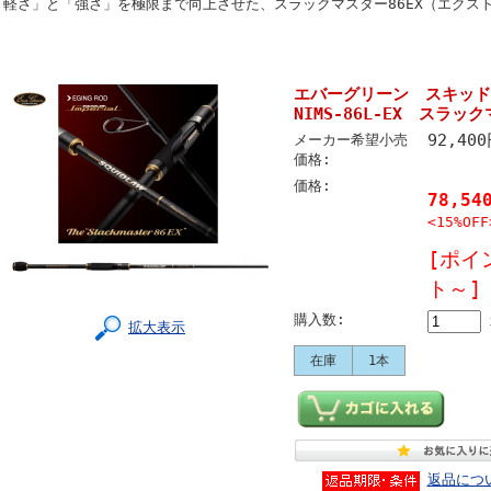
「軽さ」と「強さ」を極限まで向上させた、スラックマスター86EX（エクス
エバーグリーン スキッ
NIMS-86L-EX スラック
92,40
メーカー希望小売
価格:
価格:
78,5
<15%OFF
[ポイ
ト～]
購入数:
拡大表示
在庫
1本
返品につ