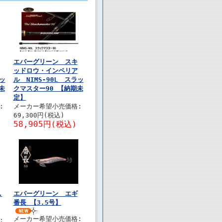
エバーグリーン スキ
ッドロウ・インペリア
ラッ
ル NIMS-90L スラッ
未
クマスター90 【納期未
定】
:
メーカー希望小売価格:
69,300円(税込)
58,905円(税込)
.
エバーグリーン エギ
番長 【3.5号】
メーカー希望小売価格:
: