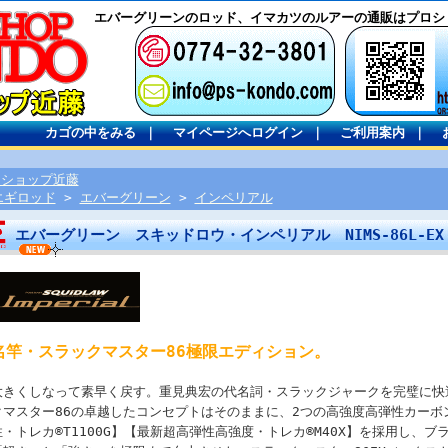
エバーグリーンのロッド、イマカツのルアーの通販はプロシ
カゴの中をみる
｜
マイページへログイン
｜
ご利用案内
｜
ロショップ近藤
エギロッド
>
エバーグリーン
>
インペリアル
エバーグリーン スキッドロウ・インペリアル NIMS-86L-EX
名竿・スラックマスター86極限エディション。
大きくしなって素早く戻す。重見典宏の代名詞・スラックジャークを完璧に快
クマスター86の卓越したコンセプトはそのままに、2つの高強度高弾性カーボ
性・トレカ®T1100G】【最新超高弾性高強度・トレカ®M40X】を採用し、