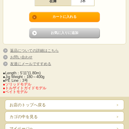
在庫
3本
返品についての詳細はこちら
お問い合わせ
友達にメールですすめる
●Length：5’11”(1.80m)
●Jig Weight：180～400g
●PE Line：3号
●ソリッドモデル
●トルザイトガイドモデル
●ベイトモデル
お店のトップへ戻る
カゴの中を見る
マイページへ