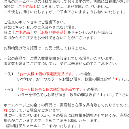
当店のホームページの仕様で表示しておりますので、実際には在庫が無い
※特に
【ご予約品】
につきましては、まだ在庫がございません。
ご不便をお掛けいたしますが、ご了承下さいますようお願いいたします。
ご注文のキャンセルはご遠慮下さい。
頻繁にキャンセルやご入金をされない場合、
特に
【ご予約品】
や
【お取り寄せ品】
をキャンセルされた場合は、
次回からのご注文をお受けできないことがございます。
お荷物受け取り拒否は、お受け致しておりません。
一部の商品で、ご購入数量制限を設定している場合がございます。
限定数を越えてご注文頂いても、受注出来ませんのでご了承下さい。
・例1 『
お一人様１個の限定販売品です。
』の場合、
いずれか、お一つカラーをお選び頂き、数量の欄は必ず『
１
』に
・例2 『
お一人様各色１個の限定販売品です。
』の場合、
カラーを何色でもお選び頂き、数量の欄は必ず『
１
』にして下さ
ホームページ上の全ての商品は、実店舗と在庫を共有致しておりますので
れ
になっている場合がございます。
誠に申し訳ございませんが、その場合には数量を調整させて頂くか、商品
場合がございますので、予めご了承をお願いいたします。
（詳細は受注メールにてご案内いたします。）