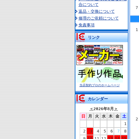
合について
返品・交換について
修理のご依頼について
免責事項
リンク
当店契約プロのホームページ
カレンダー
＜
2026年8月
＞
日
月
火
水
木
金
土
1
2
3
4
5
6
7
8
9
10
11
12
13
14
15