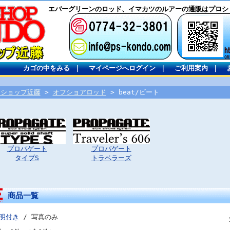
エバーグリーンのロッド、イマカツのルアーの通販はプロシ
カゴの中をみる
｜
マイページへログイン
｜
ご利用案内
｜
ロショップ近藤
>
オフショアロッド
> beat/ビート
プロパゲート
プロパゲート
タイプS
トラベラーズ
商品一覧
明付き
/ 写真のみ