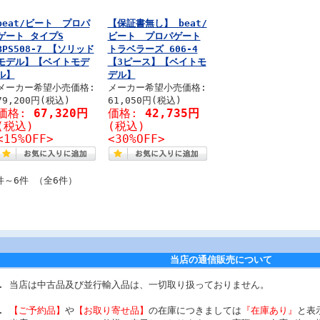
beat/ビート プロパ
【保証書無し】 beat/
ゲート タイプS
ビート プロパゲート
BPS508-7 【ソリッド
トラベラーズ 606-4
モデル】【ベイトモデ
【3ピース】【ベイトモ
ル】
デル】
メーカー希望小売価格:
メーカー希望小売価格:
79,200円(税込)
61,050円(税込)
価格:
67,320円
価格:
42,735円
(税込)
(税込)
<15%OFF>
<30%OFF>
件～6件 （全6件）
当店の通信販売について
当店は中古品及び並行輸入品は、一切取り扱っておりません。
【ご予約品】
や
【お取り寄せ品】
の在庫につきましては
『在庫あり』
と表