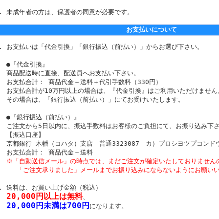
未成年者の方は、保護者の同意が必要です。
お支払いについて
お支払いは「代金引換」「銀行振込（前払い）」からお選び下さい。
●『代金引換』
商品配送時に直接、配送員へお支払い下さい。
お支払合計： 商品代金＋送料＋代引手数料（330円）
お支払合計が10万円以上の場合は、『代金引換』はご利用いただけません
その場合は、「銀行振込（前払い）」にてお受けいたします。
●『銀行振込（前払い）』
ご注文から5日以内に、振込手数料はお客様のご負担にて、お振り込み下
【振込口座】
京都銀行 木幡（コハタ）支店 普通3323087 カ）プロシヨツプコンド
お支払合計： 商品代金＋送料
※「自動送信メール」の時点では、まだご注文が確定いたしておりません
「ご注文承りました」メールまでお振り込みにならないようにお願いい
送料は、お買い上げ金額（税込）
20,000円以上は無料
、
20,000円未満は700円
になります。