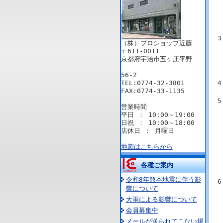
（株）プロショップ近藤
〒611-0011
京都府宇治市五ヶ庄平野
56-2
TEL:0774-32-3801
FAX:0774-33-1135
営業時間
平日 ： 10:00～19:00
日祝 ： 10:00～18:00
店休日 ： 月曜日
地図はこちらから
各種ご案内
令和8年熊本地震に伴う影
響について
大雨による影響について
会員募集中
メールが送られてこない場