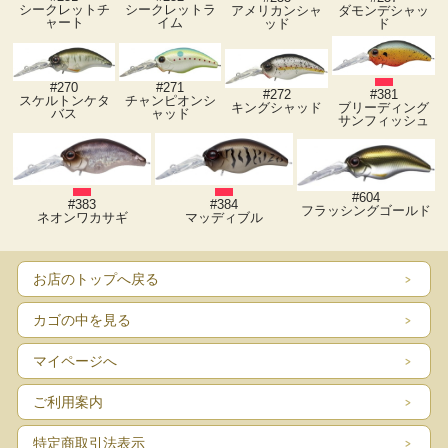
シークレットチ
シークレットラ
アメリカンシャ
ダモンデシャッ
ャート
イム
ッド
ド
#270
#271
#272
#381
スケルトンケタ
チャンピオンシ
キングシャッド
ブリーディング
バス
ャッド
サンフィッシュ
#604
#383
#384
フラッシングゴールド
ネオンワカサギ
マッディブル
お店のトップへ戻る
カゴの中を見る
マイページへ
ご利用案内
特定商取引法表示