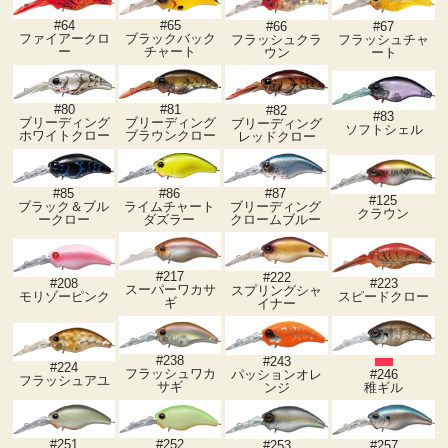
#64
#65
#66
#67
ファイアークロ
ブラックバック
フラッシュクラ
フラッシュチャ
ー
チャート
ウン
ート
#80
#81
#82
#83
ブリーディング
ブリーディング
ブリーディング
ソフトシェル
ホワイトクロー
ブラウンクロー
レッドクロー
#85
#86
#87
#125
ブラック＆ブル
ライムチャート
ブリーディング
クラウン
ークロー
ダズラー
クロームブルー
#217
#222
#223
#208
スーパーワカサ
スプリングシャ
スピードクロー
モリゾーピンク
ギ
イナー
#238
#243
#224
フラッシュワカ
パッションオレ
#246
フラッシュアユ
サギ
ンジ
稚ギル
#251
#252
#253
#257