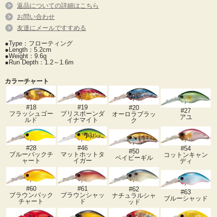
返品についての詳細はこちら
お問い合わせ
友達にメールですすめる
●Type：フローティング
●Length：5.2cm
●Weight：9.6g
●Run Depth：1.2～1.6m
カラーチャート
#18
#19
#20
#27
フラッシュゴー
プリスポーンダ
オーロラブラッ
アユ
ルド
イナマイト
ク
#28
#46
#54
#50
ブルーバックチ
マットホットタ
コットンキャン
ベイビーギル
ャート
イガー
ディ
#60
#61
#62
#63
ブラウンバック
ブラウンシャッ
ナチュラルシャ
ブルーシャッド
チャート
ド
ッド