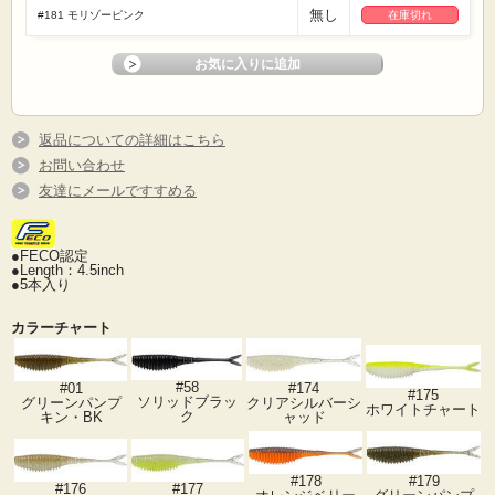
無し
#181 モリゾーピンク
在庫切れ
返品についての詳細はこちら
お問い合わせ
友達にメールですすめる
●FECO認定
●Length：4.5inch
●5本入り
カラーチャート
#58
#01
#174
#175
ソリッドブラッ
グリーンパンプ
クリアシルバーシ
ホワイトチャート
ク
キン・BK
ャッド
#178
#179
#176
#177