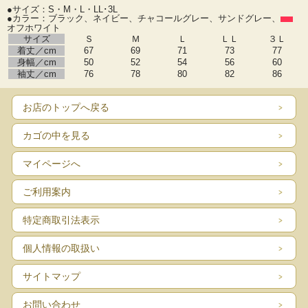
●サイズ：S・M・L・LL･3L
●カラー：ブラック、ネイビー、チャコールグレー、サンドグレー、
オフホワイト
サイズ
Ｓ
Ｍ
Ｌ
ＬＬ
３Ｌ
着丈／cm
67
69
71
73
77
身幅／cm
50
52
54
56
60
袖丈／cm
76
78
80
82
86
お店のトップへ戻る
カゴの中を見る
マイページへ
ご利用案内
特定商取引法表示
個人情報の取扱い
サイトマップ
お問い合わせ