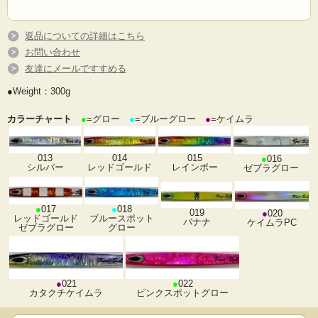
返品についての詳細はこちら
お問い合わせ
友達にメールですすめる
●Weight：300g
カラーチャート
●
=グロー
●
=ブルーグロー
●
=ケイムラ
013
014
015
●
016
シルバー
レッドゴールド
レインボー
ゼブラグロー
●
017
●
018
019
●
020
レッドゴールド
ブルースポット
バナナ
ケイムラPC
ゼブラグロー
グロー
●
021
●
022
カタクチケイムラ
ピンクスポットグロー