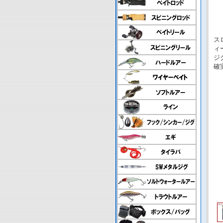
ス
ィ
ジ
確