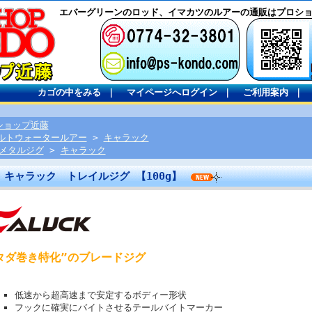
エバーグリーンのロッド、イマカツのルアーの通販はプロシ
カゴの中をみる
｜
マイページへログイン
｜
ご利用案内
｜
ショップ近藤
ルトウォータールアー
>
キャラック
Wメタルジグ
>
キャラック
キャラック トレイルジグ 【100g】
タダ巻き特化”のブレードジグ
低速から超高速まで安定するボディー形状
フックに確実にバイトさせるテールバイトマーカー