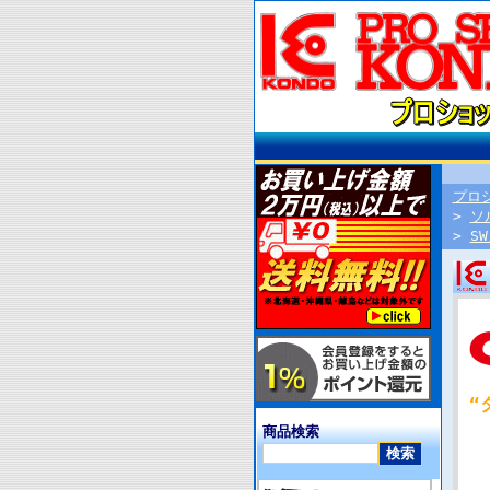
プロ
>
ソ
>
S
“
商品検索