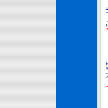
【
【
1