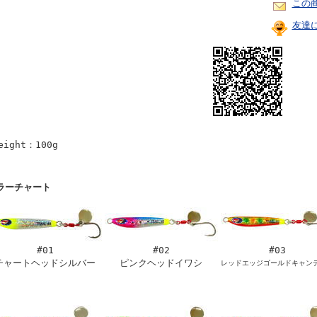
この
友達
eight：100g
ラーチャート
#01
#02
#03
チャートヘッドシルバー
ピンクヘッドイワシ
レッドエッジゴールドキャン