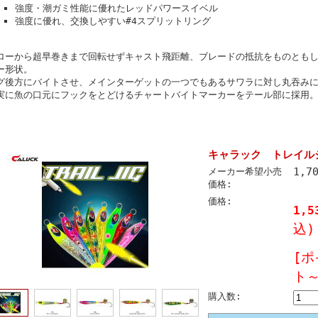
強度・潮ガミ性能に優れたレッドパワースイベル
強度に優れ、交換しやすい#4スプリットリング
ローから超早巻きまで回転せずキャスト飛距離、ブレードの抵抗をものとも
ー形状。
グ後方にバイトさせ、メインターゲットの一つでもあるサワラに対し丸吞み
実に魚の口元にフックをとどけるチャートバイトマーカーをテール部に採用
キャラック トレイルジ
1,7
メーカー希望小売
価格:
価格:
1,5
込)
[ポ
ト～
購入数: