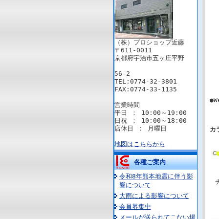
（株）プロショップ近藤
〒611-0011
京都府宇治市五ヶ庄平野
56-2
TEL:0774-32-3801
FAX:0774-33-1135
●W
営業時間
平日 ： 10:00～19:00
日祝 ： 10:00～18:00
店休日 ： 月曜日
カ
地図はこちらから
各種ご案内
令和8年熊本地震に伴う影
響について
大雨による影響について
会員募集中
メールが送られてこない場