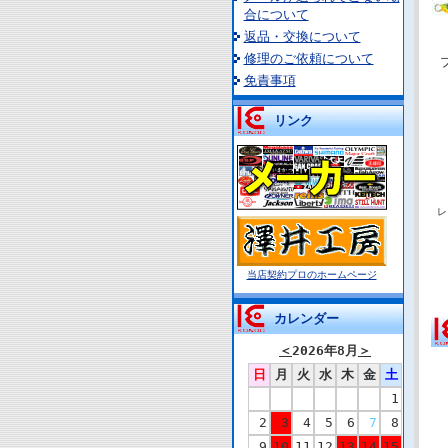
合について
返品・交換について
修理のご依頼について
免責事項
リンク
レ
当店契約プロのホームページ
カレンダー
＜
2026年8月
＞
日
月
火
水
木
金
土
1
2
3
4
5
6
7
8
9
10
11
12
13
14
15