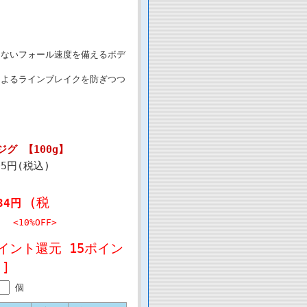
しないフォール速度を備えるボデ
によるラインブレイクを防ぎつつ
。
グ 【100g】
05円(税込)
(税
34円
<10%OFF>
イント還元 15ポイン
]
個