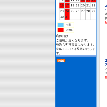
16
17
18
19
20
21
22
パ
23
24
25
26
27
28
29
30
31
今日
店休日
店休日は
ご連絡が遅くなります。
発送も翌営業日になります。
※8/13～16は発送いたしま
す。