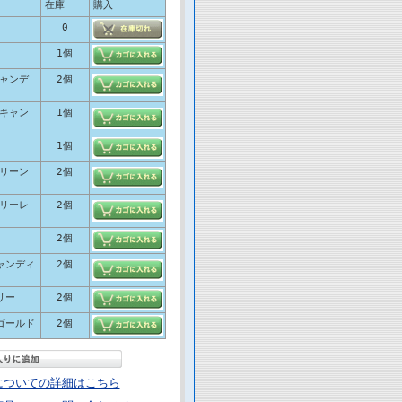
在庫
購入
0
1個
キャンデ
2個
ドキャン
1個
1個
グリーン
2個
ベリーレ
2個
2個
ャンディ
2個
リー
2個
ゴールド
2個
についての詳細はこちら