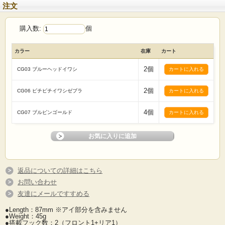
注文
購入数:
個
カラー
在庫
カート
2個
CG03 ブルーヘッドイワシ
2個
CG06 ピチピチイワシゼブラ
4個
CG07 ブルピンゴールド
返品についての詳細はこちら
お問い合わせ
友達にメールですすめる
●Length：87mm ※アイ部分を含みません
●Weight：45g
●搭載フック数：2（フロント1+リア1）